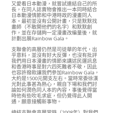
又愛看日本動漫，就嘗試連結自己的所
長，在同人誌賣物會推出一本同時結合
日本動漫情節和中港時政的漫畫同人
本。最初並沒有公開計畫，只是默默找
畫師（不敢開他們的名字）和默默創
作，並在存儲夠一定漫畫改編量後，就
計劃出展Rainbow Gala。
支聯會的高層仍然是司徒華的年代，出
乎意料，並沒有好大反彈，也沒有批評
我們用日本漫畫的情節來講述民運訊息
和香港時事是對六四死難者不敬，因此
也容許撥款讓我們參加Rainbow Gala，
大約是1500元開支左右。當時常委徐漢
光對此事甚為熱心，親自下場和我們討
論如何潤色同人本的內容，事後覺得當
時他有些吹毛求疵，但仍覺得此人開
通，願意接觸新事物。
總結支聯會高層當時（2008年）對我們