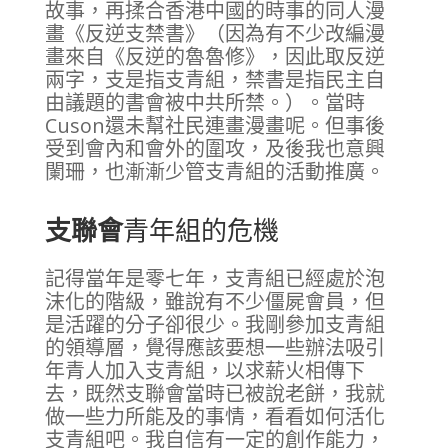
故事，再揉合香港中國的時事的同人漫
畫《反逆支禁書》（因為有不少改編漫
畫來自《反逆的魯魯修》，因此取反逆
兩字，支是指支青組，禁書是指民主自
由議題的書會被中共所禁。）。當時
Cuson還未幫社民連畫漫畫呢。但事後
受到會內和會外的圍攻，及後我也意興
闌珊，也漸漸少管支青組的活動推廣。
支聯會
青年組的危機
記得當年是零七年，支青組已經處於泡
沫化的階級，雖說有不少僵屍會員，但
是活躍的分子卻很少。我剛參加支青組
的領導層，覺得應該要想一些辦法吸引
年青人加入支青組，以求薪火相傳下
去，既然支聯會當時已被說老餅，我就
做一些力所能及的事情，看看如何活化
支青組吧。我自信有一定的創作能力，