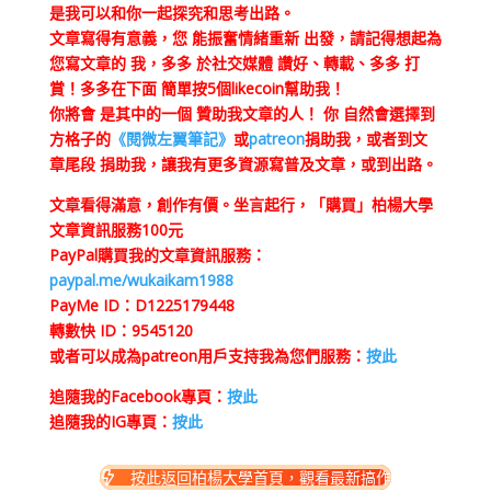
是我可以和你一起探究和思考出路。
文章寫得有意義，您 能振奮情緒重新 出發，請記得想起為
您寫文章的 我，多多 於社交媒體 讚好、轉載、多多 打
賞！多多在下面 簡單按5個likecoin幫助我！
你將會 是其中的一個 贊助我文章的人！ 你 自然會選擇到
方格子的
《閱微左翼筆記》
或
patreon
捐助我，或者到文
章尾段 捐助我，讓我有更多資源寫普及文章，或到出路。
文章看得滿意，創作有價。坐言起行，「購買」柏楊大學
文章資訊服務100元
PayPal購買我的文章資訊服務：
paypal.me/wukaikam1988
PayMe ID：D1225179448
轉數快 ID：9545120
或者可以成為patreon用戶支持我為您們服務：
按此
追隨我的Facebook專頁：
按此
追隨我的IG專頁：
按此
按此返回柏楊大學首頁，觀看最新搞作