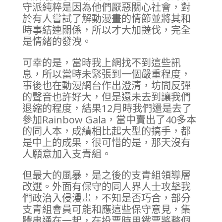
守派純粹是因為他們厭惡關心社會，對
於有人嘗試了解動漫畫的情節並將其和
時事結連關係，所以才大加撻伐，完全
是情緒的發洩。
可幸的是，當時我上網找不到這些訊
息，所以當時未緊張到一個嚴重程度，
事後也在動漫網台作出澄清，坊間反彈
的聲音也許好大，但是還未去到讓我們
退縮的程度，結果12月時我們還是去了
參加Rainbow Gala，當中賣出了40多本
的同人本，成績相比起大型的搞手，都
是中上的成果，很可惜的是，那天沒有
人願意加入支青組。
但最大的風暴，是之後的支青組領導層
改選。外面有保守的同人界人士攻擊我
們政治入侵漫畫，不知是否巧合，部分
支青組會員可能和應這些保守意見，集
體串通在一起，在投票時用鐵票將整個