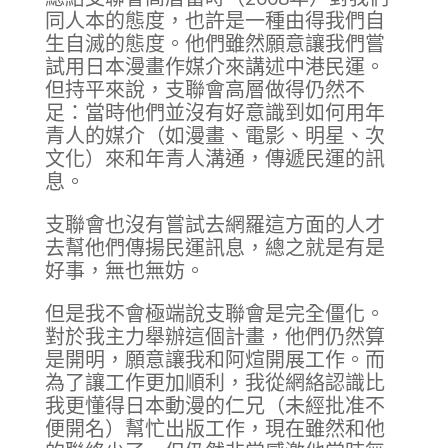
同人本的態度，也許是一種由得我們自
生自滅的態度。他們雖然願意讓我們嘗
試用日本漫畫作媒介來講述中港民運。
但持平來說，支聯會高層做得仍然不
足：當時他們並沒有好意識到如何用年
青人的媒介（如漫畫、電影、明星、次
文化）來和年青人溝通，傳遞民運的訊
息。
支聯會也沒有嘗試去網羅這方面的人才
去幫他們傳揚民運訊息，總之就是有是
好事，無也無妨。
但是我不會極端說支聯會是完全僵化。
對於我主力舉辦這個計畫，他們仍然算
是開明，願意讓我和阿煊開展工作。而
為了讓工作更加順利，我從網絡認識比
我更懂得日本動漫的仁兄（未經批准不
便開名）幫忙出版工作，現在雖然和他