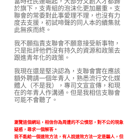
當時社民連崛起，大部分文創人才都歸
於旗下，支青組的泡沫化更加嚴重。支
聯會的常委對此事愛理不理，也沒有力
度去支援，初試啼聲的同人本的續集就
此無疾而終。
我不願指責支聯會不願意接受新事物，
只是批評他們沒有持久的資源和政策去
跟進青年化的政策。
我現在還是堅決認為，支聯會實在應該
額外聘請一個年青人，熟悉流行文化媒
體人（不是我），專司文宣宣傳，和現
在的年青人作溝通。但是我相信支聯會
可能不會聽了。
瀏覽這個網站，相信你為周遭的不公憤怒，對不公的現象
疑惑，尋求一個解答。
我不能給一個速效方法，有人說速效方法一定是騙人，但