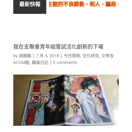
及活泉美良生館的不良銷售、呃人、騙局、黑店
最新快報
我在支聯會青年組嘗試活化創新的下場
by
胡啟敢
|
7 月 4, 2018
|
今日頭條
,
文化研究
,
文學及
ACGM館
,
職員日記
|
0 comments