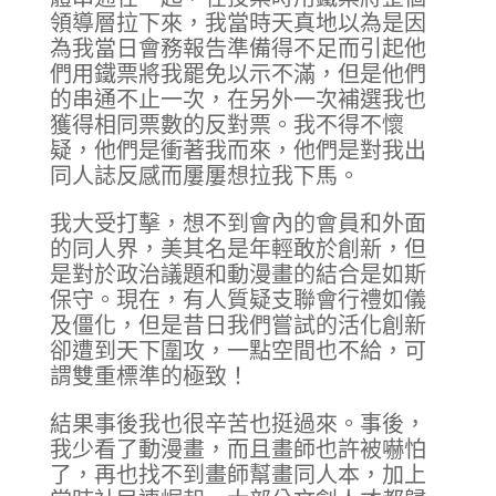
領導層拉下來，我當時天真地以為是因
為我當日會務報告準備得不足而引起他
們用鐵票將我罷免以示不滿，但是他們
的串通不止一次，在另外一次補選我也
獲得相同票數的反對票。我不得不懷
疑，他們是衝著我而來，他們是對我出
同人誌反感而屢屢想拉我下馬。
我大受打擊，想不到會內的會員和外面
的同人界，美其名是年輕敢於創新，但
是對於政治議題和動漫畫的結合是如斯
保守。現在，有人質疑支聯會行禮如儀
及僵化，但是昔日我們嘗試的活化創新
卻遭到天下圍攻，一點空間也不給，可
謂雙重標準的極致！
結果事後我也很辛苦也挺過來。事後，
我少看了動漫畫，而且畫師也許被嚇怕
了，再也找不到畫師幫畫同人本，加上