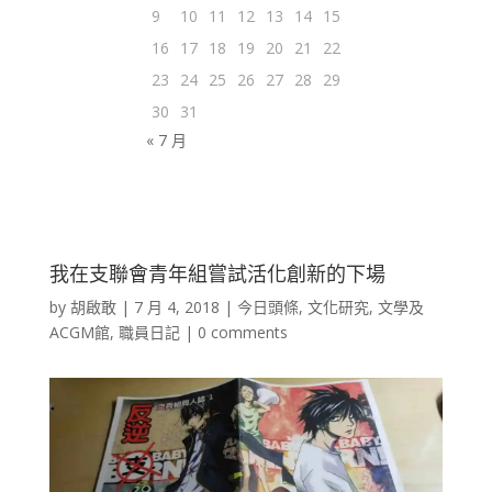
9
10
11
12
13
14
15
16
17
18
19
20
21
22
23
24
25
26
27
28
29
30
31
« 7 月
我在支聯會青年組嘗試活化創新的下場
by
胡啟敢
|
7 月 4, 2018
|
今日頭條
,
文化研究
,
文學及
ACGM館
,
職員日記
|
0 comments