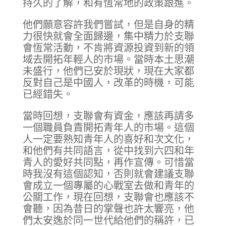
持久的了解，和有恆常地的政策跟進。
他們願意容許我們嘗試，但是自身的精
力很快就會全面歸邊，集中精力於支聯
會恆常活動，不肯將資源投資到新的領
域去開拓年輕人的市場。當時本土思潮
未盛行，他們已安於現狀，現在大家都
反對自己是中國人，改革的時機，可能
已經錯失。
當時回想，支聯會有資金，應該再請多
一個職員負責開拓青年人的市場。這個
人一定要熟知青年人的喜好和次文化，
和他們有共同語言，從中找到六四和年
青人的愛好共同點，再作宣傳。可惜當
時我沒有這個認知，否則就會建議支聯
會成立一個專屬的心戰室去做和青年的
公關工作，現在回想，支聯會也應該不
會聽，因為昔日的掌聲也許太響亮，他
們太安逸於同一世代給他們的稱許，已