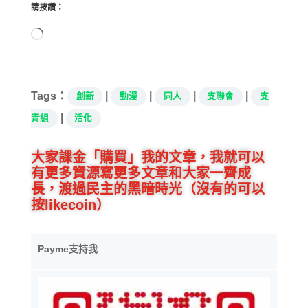
請按讚：
正
在
載
入...
Tags：
|
|
|
|
創新
動漫
同人
支聯會
支
|
青組
活化
大家課金「購買」我的文章，我就可以
有更多資源寫更多文章和大家一齊成
長，渡過民主的黑暗時光（沒有的可以
按likecoin）
Payme支持我