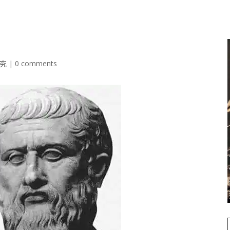
究
|
0 comments