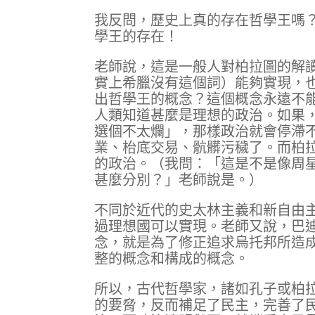
我反問，歷史上真的存在哲學王嗎？陳健
學王的存在！
老師說，這是一般人對柏拉圖的解
實上希臘沒有這個詞）能夠實現，
出哲學王的概念？這個概念永遠不
人類知道甚麼是理想的政治。如果
選個不太爛」，那樣政治就會停滯
業、枱底交易、骯髒污穢了。而柏
的政治。（我問：「這是不是像周
甚麼分別？」老師說是。）
不同於近代的史太林主義和新自由
過理想國可以實現。老師又說，巴迪
念，就是為了修正追求烏托邦所造
整的概念和構成的概念。
所以，古代哲學家，諸如孔子或柏
的要脅，反而補足了民主，完善了