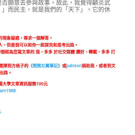
是否願意去參與政事。故此，我覺得顧炎武
。」而民主，就是我們的「天下」。它的休
的現象疑惑，尋求一個解答。
人，但是我可以和你一起探究和思考出路。
想起為您寫文章的 我，多多 於社交媒體 讚好、轉載、多多 打
會選擇到方格子的
《閱微左翼筆記》
或
patreon
捐助我，或者到文
出路。
大學文章資訊服務100元
kam1988
此