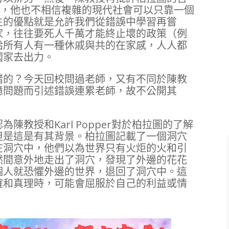
)是不存在的，他也不相信複雜的現代社會可以只靠一個
主的優點就是允許我們從錯誤中學習再嘗
家，往往要死人千萬才能終止壞的政策（例
給所有人有一種休戚與共的在家感，人人都
國家去出力。
錯的？今天回校問過老師，又有不同於陳教
憶問題而引述錯誤連累老師，故不公開其
教授和Karl Popper對於柏拉圖的了解
但是這是有其背景。柏拉圖記載了一個洞穴
在洞穴中，他們以為世界只有火炬的火和引
然間意外地走出了洞穴，發現了外邊的花花
個人就恐懼外邊的世界，退回了洞穴中。這
確和真理時，可能會屈服於自己的利益或情