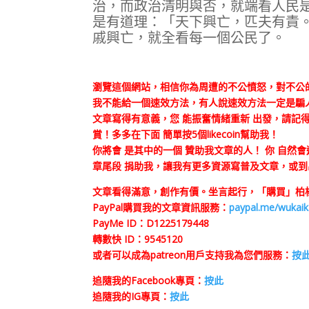
治，而政治清明與否，就端看人民
是有道理：「天下興亡，匹夫有責
戚興亡，就全看每一個公民了。
瀏覽這個網站，相信你為周遭的不公憤怒，對不公
我不能給一個速效方法，有人說速效方法一定是騙
文章寫得有意義，您 能振奮情緒重新 出發，請記得
賞！多多在下面 簡單按5個likecoin幫助我！
你將會 是其中的一個 贊助我文章的人！ 你 自然
章尾段 捐助我，讓我有更多資源寫普及文章，或到
文章看得滿意，創作有價。坐言起行，「購買」柏楊
PayPal購買我的文章資訊服務：
paypal.me/wukai
PayMe ID：D1225179448
轉數快 ID：9545120
或者可以成為patreon用戶支持我為您們服務：
按
追隨我的Facebook專頁：
按此
追隨我的IG專頁：
按此