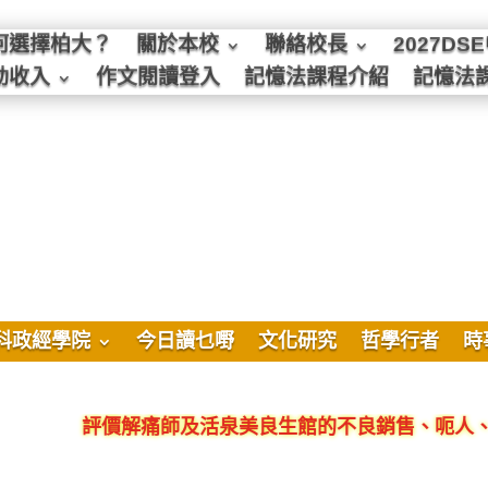
何選擇柏大？
關於本校
聯絡校長
2027D
動收入
作文閱讀登入
記憶法課程介紹
記憶法
科政經學院
今日讀乜嘢
文化研究
哲學行者
時
評價解痛師及活泉美良生館的不良銷售、呃人、騙局、