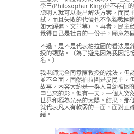
學王(Philosopher King
聰明人就可以提出解決方案。而民
試，而且失敗的代價也不像獨裁國
如大躍進、文革等）。再者，民主
覺得自己是社會的一份子，願意為
不過，是不是代表柏拉圖的看法是
授的觀點。（為了避免因為我因記
名。）
我老師完全同意陳教授的說法，但認為陳
並不全面，固然柏拉圖是反民主，
故事，內容大約是一群人自幼被困
申出來的影。但有一天，一個人突
世界和極為光亮的太陽。結果，那
就代表凡人有軟弱的一面，面對正
緒。