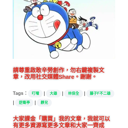
請尊重啟敢辛勞創作，勿右鍵複製文
章，改用社交媒體Share。謝謝。
Tags：
|
|
|
叮噹
大雄
林保全
藤子F不二雄
|
|
逆嘶亭
靜兒
大家課金「購買」我的文章，我就可以
有更多資源寫更多文章和大家一齊成