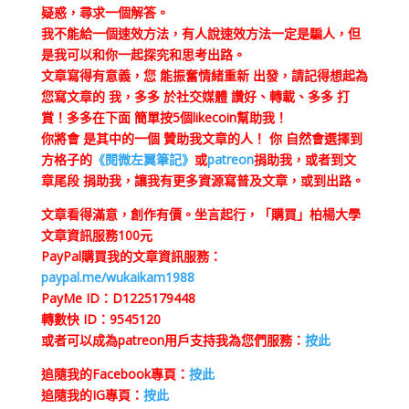
疑惑，尋求一個解答。
我不能給一個速效方法，有人說速效方法一定是騙人，但
是我可以和你一起探究和思考出路。
文章寫得有意義，您 能振奮情緒重新 出發，請記得想起為
您寫文章的 我，多多 於社交媒體 讚好、轉載、多多 打
賞！多多在下面 簡單按5個likecoin幫助我！
你將會 是其中的一個 贊助我文章的人！ 你 自然會選擇到
方格子的
《閱微左翼筆記》
或
patreon
捐助我，或者到文
章尾段 捐助我，讓我有更多資源寫普及文章，或到出路。
文章看得滿意，創作有價。坐言起行，「購買」柏楊大學
文章資訊服務100元
PayPal購買我的文章資訊服務：
paypal.me/wukaikam1988
PayMe ID：D1225179448
轉數快 ID：9545120
或者可以成為patreon用戶支持我為您們服務：
按此
追隨我的Facebook專頁：
按此
追隨我的IG專頁：
按此