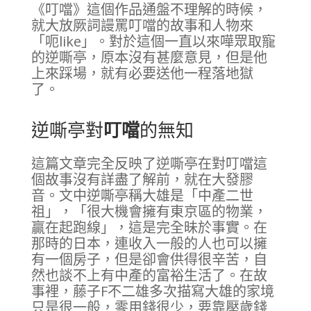
《叮噹》這個作品通盤不理解的時候，
就大放厥詞謾罵叮噹的故事和人物來
「呃like」。對於這個一直以來嘩眾取寵
的逆嘶亭，原本沒有甚麼意見，但是他
上來踩場，就有必要送他一程落地獄
了。
逆嘶亭對
叮噹
的無知
這篇文章完全反映了逆嘶亭在對叮噹這
個故事沒有詳盡了解前，就在大發膠
音。文中逆嘶亭稱大雄是「中產二世
祖」，「很大機會擁有東京區的物業，
贏在起跑線」，這是完全昧於事實。在
那時的日本，連收入一般的人也可以擁
有一個房子，但是卻會供得很辛苦，自
然也談不上有中產的富裕生活了。在故
事裡，藤子F不二雄多次描寫大雄的家境
只是很一般，零用錢很少，要靠壓歲錢