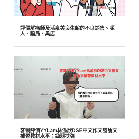
評價解痛師及活泉美良生館的不良銷售、呃
人、騙局、黑店
客觀評價YYLam林溢欣DSE中文作文議論文
補習教材水平：鋤弱扶強