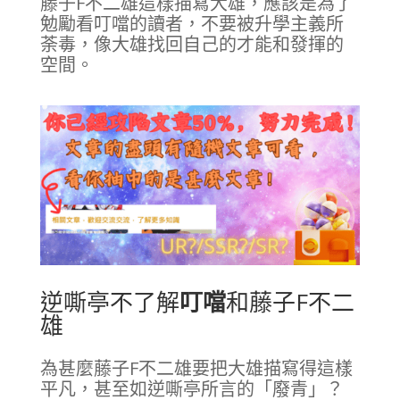
藤子F不二雄這樣描寫大雄，應該是為了
勉勵看叮噹的讀者，不要被升學主義所
荼毒，像大雄找回自己的才能和發揮的
空間。
逆嘶亭不了解
叮噹
和藤子F不二
雄
為甚麼藤子F不二雄要把大雄描寫得這樣
平凡，甚至如逆嘶亭所言的「廢青」？