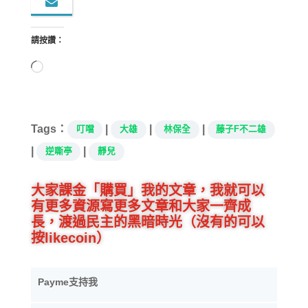
請按讚：
正
在
載
入...
Tags：
|
|
|
叮噹
大雄
林保全
藤子F不二雄
|
|
逆嘶亭
靜兒
大家課金「購買」我的文章，我就可以
有更多資源寫更多文章和大家一齊成
長，渡過民主的黑暗時光（沒有的可以
按likecoin）
Payme支持我