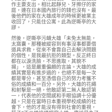
作主要支出。相比起靜兒、牙擦仔的家
庭，連在日本國內旅行的錢也沒有。最
後他們的家在大雄成年的時候更被業主
收回了，只能住公寓。此為逆嘶亭的大
謬。
然後，逆嘶亭污衊大雄「未免太無能，
太窩囊。那種被縱容到有事沒事都要借
道具求救，從來不會靠自己去解決問題
的個性，是我最抗拒的類型。反正終日
都在以淚洗臉，不思進取，其貌不
揚」，這是嚴重偏頗的言論。大雄的成
績其實是有進步過的，也絕不是每一次
都是零分，甚至憑借自己的努力考獲不
俗的成績和一百分。另外，大雄的花繩
和射擊是一絕，他敢認第二無人敢認第
一，代表他的空間感和手眼協調十分優
越。只是在當時日本重視學校成績的社
會下，他的才能沒有得到社會的重視，