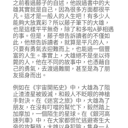
之前看過藤子的自述，他說過書中的大
雄其實就是自己，因為很多方面都很平
凡。這才是一般人的人生吧！有多少人
能夠大放異彩？所以藤子筆下的大雄，
也是這樣平平無奇，除了和多啦A夢相遇
的事。但是，藤子想告訴讀者的不僅如
此，他想告訴讀者，就算是平凡的人，
只要有勇氣去迎難而上，也能過一個豐
富的人生。事實上，大雄絕不是坐以待
斃的人，他在不同的故事中，也憑藉自
己的勇氣，去渡過難關，甚至是為了朋
友挺身而出。
例如在《宇宙開拓史》中，大雄為了阻
止渣渣星被毀滅，和殺人不眨眼的神槍
手對決。在《迷宮之旅》中，大雄為了
朋友，在沒有叮噹的幫忙下，毅然踏上
加摩加，一個陌生的星球。在《銀河高
速列車》中，在大家都慌忙逃避寄生大
帝的攻擊時，大雄以身犯險，隻身一人