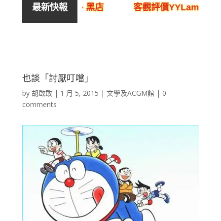
呃人、騙局、黑店
客觀評價YYLam林溢欣DS
最新快報
也談「討厭叮噹」
by
胡啟敢
|
1 月 5, 2015
|
文學及ACGM館
|
0
comments