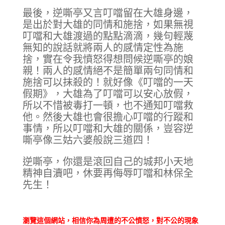
最後，逆嘶亭又言叮噹留在大雄身邊，
是出於對大雄的同情和施捨，如果無視
叮噹和大雄渡過的點點滴滴，幾句輕蔑
無知的說話就將兩人的感情定性為施
捨，實在令我憤怒得想問候逆嘶亭的娘
親！兩人的感情絕不是簡單兩句同情和
施捨可以抹殺的！就好像《叮噹的一天
假期》，大雄為了叮噹可以安心放假，
所以不惜被毒打一頓，也不通知叮噹救
他。然後大雄也會很擔心叮噹的行蹤和
事情，所以叮噹和大雄的關係，豈容逆
嘶亭像三姑六婆般說三道四！
逆嘶亭，你還是滾回自己的城邦小天地
精神自瀆吧，休要再侮辱叮噹和林保全
先生！
瀏覽這個網站，相信你為周遭的不公憤怒，對不公的現象