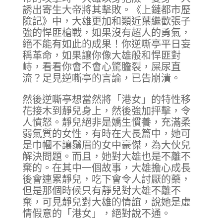
誘出寄生大帝將其擊敗。《上鏈都市歷
險記》中，大雄更加和類近葉繼歡張子
強的悍匪槍戰，如果沒有超人的勇氣，
絕不能有如此的成果！你逆嘶亭平日妄
稱革命，如果讓你像大雄般和悍匪對
峙，看看你會不會心驚膽裂，屎尿直
流？足見逆嘶亭的言論，已告崩潰。
然後逆嘶亭想當然將「港女」的特性移
花接木到靜兒身上，然後強加抨擊，令
人憤怒。靜兒絕非是嬌生慣養，充滿柔
弱氣質的女性，有時在大長篇中，她可
是巾幗不讓鬚眉的女中豪傑，為大伙兒
解決問題。而且，她對大雄也是不離不
棄的。在其中一個故事，大雄擔心成長
後會連累靜兒，吃下會令人討厭的藥，
但是那個時候只有靜兒對大雄不離不
棄，可見靜兒對大雄的情誼，說她是虛
情假意的「港女」，絕對說不通。