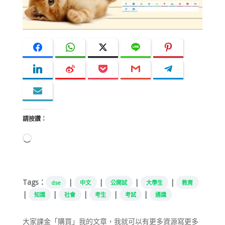
請按讚：
正
在
載
入...
Tags：
|
|
|
|
dse
中文
公開試
大學生
教育
|
|
|
|
|
知識
社會
考生
考試
通識
大家課金「購買」我的文章，我就可以有更多資源寫更多