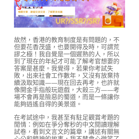
故然，香港的教育制度是有問題的，不
但要花香茂盛，也要開得及時，可謂荒
謬之極！我自覺是一個遲熟的人，所以
到了現在的年紀才可能了解考官想要的
答案是甚麼。我覺得，若果你考試失
敗，出來社會工作數年，又沒有放棄持
續汲取知識——現在回去再考，也許就
像開金手指般玩遊戲，大殺三方——考
場不會再是險惡的蜀道，而是一條讓你
能夠逍遙自得的美景道。
在考試途中，我甚至有駐足觀賞考題的
閒情：例如在爭分奪秒的中文閱讀理解
試卷，看到文言文的篇章，講述有關無
心公和鏡神的故事，我不禁會心微笑了