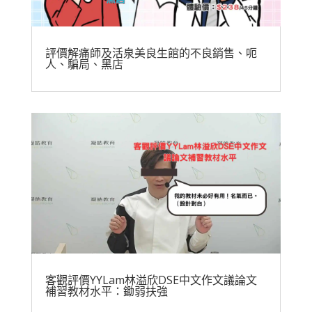
評價解痛師及活泉美良生館的不良銷售、呃
人、騙局、黑店
客觀評價YYLam林溢欣DSE中文作文議論文
補習教材水平：鋤弱扶強