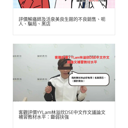
評價解痛師及活泉美良生館的不良銷售、呃
人、騙局、黑店
客觀評價YYLam林溢欣DSE中文作文議論文
補習教材水平：鋤弱扶強