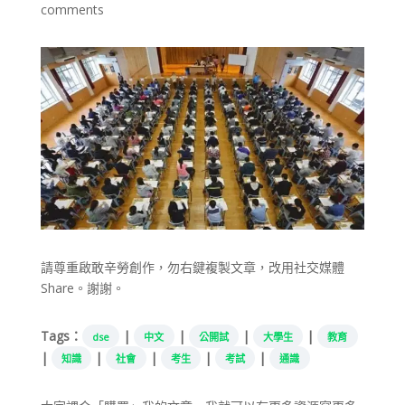
comments
請尊重啟敢辛勞創作，勿右鍵複製文章，改用社交媒體
Share。謝謝。
Tags：
|
|
|
|
dse
中文
公開試
大學生
教育
|
|
|
|
|
知識
社會
考生
考試
通識