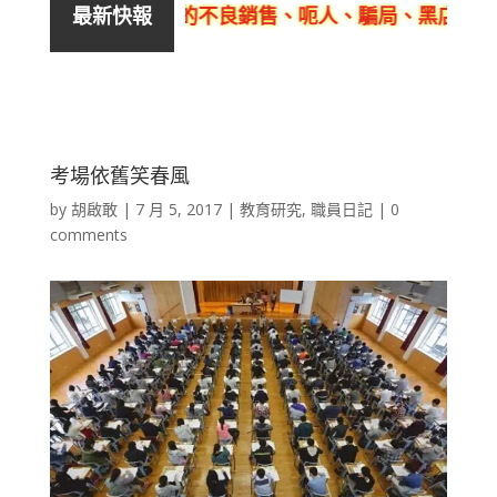
泉美良生館的不良銷售、呃人、騙局、黑店
客觀
最新快報
考場依舊笑春風
by
胡啟敢
|
7 月 5, 2017
|
教育研究
,
職員日記
|
0
comments