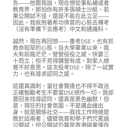
告——他跟我說，現在想從事私補或者
教育界，那怕你有許多張碩士沙紙，若
果公開試不佳，還是不能在此立足——
因此，我就抱著希功倖賞的心態去裸考
（沒有準備下去應考）中文和通識科。
誠然，現在再回想——重考DSE，也有抓
救命稻草的心態。自大學畢業以來，我
大有前路茫茫，營營役役之感。快要三
十而立；但不見得鑽營有成，對家人總
覺不好意思。這次投考DSE，除了一試實
力，也有尋求認同之感。
這還真諷刺，當社會賢達也不得不政治
正確勉勵考生不要當DSE視作一切，我卻
要回來找尋認同，還真是黑色幽默！但
是，現在的社會氛圍，不是講血緣出
身，就是關係社交——我找工作時總是
敗於這兩者；儘管我曾和學子們咒罵過
公開試，但公開試仍算是香港碩果僅存