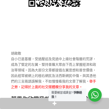
胡啟敢
自小已是基層，受過壓迫及見過中上級社會階層的荒謬，
成為了堅定的左翼。堅持普羅大眾由下而上掌握經濟和政
治等領域。因為大部分文章都提倡左翼思想和普世價值，
因此經常被網上的極右網民及法西斯網民中傷。與其憑他
們的三言兩語誤解我，不如慢慢看我的文章了解我。
舉手
之勞，記得於上面的社交媒體欄分享我的文章。
需要補習或課金?
快聯絡
我！
若果你欣賞我的文章，記得課金贊
助支持我的創作事業。