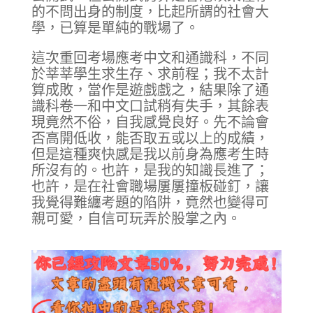
的不問出身的制度，比起所謂的社會大
學，已算是單純的戰場了。
這次重回考場應考中文和通識科，不同
於莘莘學生求生存、求前程；我不太計
算成敗，當作是遊戲戲之，結果除了通
識科卷一和中文口試稍有失手，其餘表
現竟然不俗，自我感覺良好。先不論會
否高開低收，能否取五或以上的成績，
但是這種爽快感是我以前身為應考生時
所沒有的。也許，是我的知識長進了；
也許，是在社會職場屢屢撞板碰釘，讓
我覺得難纏考題的陷阱，竟然也變得可
親可愛，自信可玩弄於股掌之內。