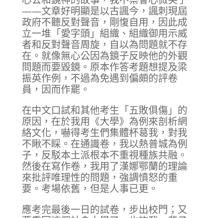
——文章好明顯是以古諷今，諷刺現屆
政府不聽反對聲音，剛愎自用，因此成
立一堆「愛字頭」組織、組織御用示威
者和反對聲音周旋，自以為問題就不存
在。就像無心公因為鏡子反映他的外觀
問題而要毀鏡。原本作答考題想提及梁
振英作例，不過為免遇到偏頗的評卷
員，因而作罷。
在中文口試和其他考生「五敗俱傷」的
原因，在於我用《大學》為例來剖析網
絡文化，嚇得考生們集體杯葛我，對我
不瞅不睬。在通識卷，我以熱普城為例
子，反駁本土派根本不重視種族共融。
然後在寫作卷，我用了漢娜鄂蘭的理論
來批評唯理性的問題，強調憤怒的重
要。考場依舊，但是人事已更。
應考完最後一日的試卷，步出校門；又