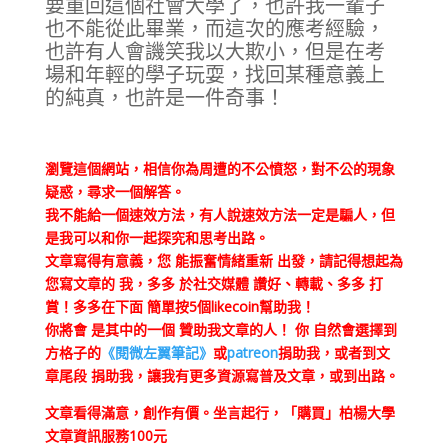
要重回這個社會大學了，也許我一輩子
也不能從此畢業，而這次的應考經驗，
也許有人會譏笑我以大欺小，但是在考
場和年輕的學子玩耍，找回某種意義上
的純真，也許是一件奇事！
瀏覽這個網站，相信你為周遭的不公憤怒，對不公的現象
疑惑，尋求一個解答。
我不能給一個速效方法，有人說速效方法一定是騙人，但
是我可以和你一起探究和思考出路。
文章寫得有意義，您 能振奮情緒重新 出發，請記得想起為
您寫文章的 我，多多 於社交媒體 讚好、轉載、多多 打
賞！多多在下面 簡單按5個likecoin幫助我！
你將會 是其中的一個 贊助我文章的人！ 你 自然會選擇到
方格子的
《閱微左翼筆記》
或
patreon
捐助我，或者到文
章尾段 捐助我，讓我有更多資源寫普及文章，或到出路。
文章看得滿意，創作有價。坐言起行，「購買」柏楊大學
文章資訊服務100元