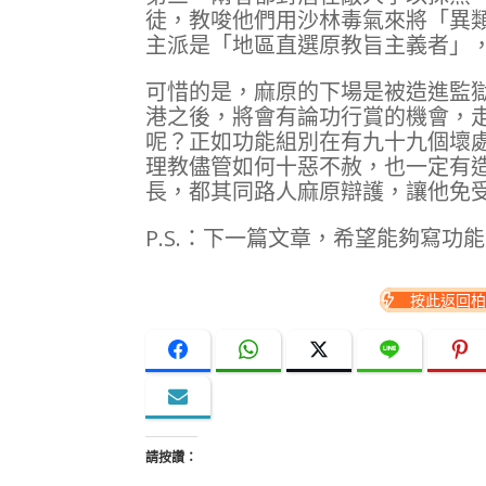
徒，教唆他們用沙林毒氣來將「異
主派是「地區直選原教旨主義者」
可惜的是，麻原的下場是被造進監
港之後，將會有論功行賞的機會，
呢？正如功能組別在有九十九個壞
理教儘管如何十惡不赦，也一定有
長，都其同路人麻原辯護，讓他免
P.S.：下一篇文章，希望能夠寫功
按此返回柏
請按讚：