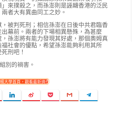
類」來撲殺之，而孫澎則是誣衊香港的泛民
，兩者大有異曲同工之妙。
獄，被判死刑；相信孫澎在日後中共君臨香
走出幕前。兩者的下場相異懸殊，為甚麼
處，孫澎將有能力發現其好處，那個奧姆真
造福社會的優點，希望孫澎能夠利用其所
受死刑吧！
能組別的禍害。
楊大學首頁，觀看最新搞作