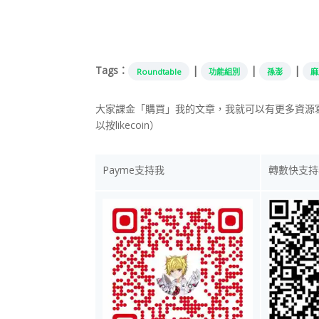
Tags：
|
|
|
Roundtable
功能組別
孫澎
麻
大家課金「購買」我的文章，我就可以有更多資源
以按likecoin）
Payme支持我
轉數快支持