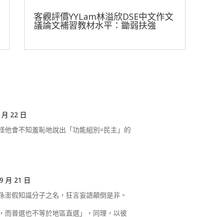
客觀評價YYLam林溢欣DSE中文作文
議論文補習教材水平：鋤弱扶強
 月 22 日
怪他會不知羞恥地說出「功能組別=民主」的
9 月 21 日
孫澎假知識分子之名，狂言妄語顛倒是非。
，而普選也不等於地區直選」，同理，以彼