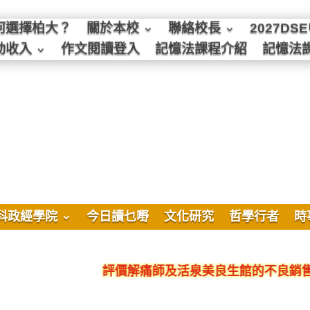
何選擇柏大？
關於本校
聯絡校長
2027D
動收入
作文閱讀登入
記憶法課程介紹
記憶法
科政經學院
今日讀乜嘢
文化研究
哲學行者
時
評價解痛師及活泉美良生館的不良銷售、呃