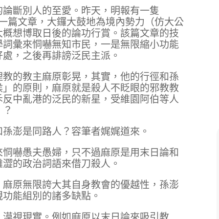
的論斷別人的至愛。昨天，明報有一隻
撰寫了一篇文章，大鑼大鼓地為境內勢力（仿大公
大概想博取日後的論功行賞。該篇文章的技
學詞彙來恫嚇無知市民，一是無限縮小功能
好處，之後再誹謗泛民主派。
理教的教主麻原彰晃，其實，他的行徑和孫
侯」的原則，麻原就是殺人不眨眼的邪教教
斥反中亂港的泛民的新星，受維園阿伯等人
！？
和孫澎是同路人？容筆者娓娓道來。
來恫嚇愚夫愚婦，只不過麻原是用末日論和
難澀的政治詞語來借刀殺人。
。麻原無限誇大其自身教會的優越性，孫澎
視功能組別的諸多缺點。
，漠視現實。例如麻原以末日論來吸引教