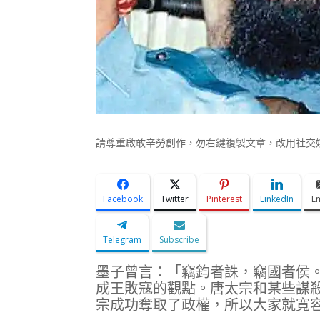
請尊重啟敢辛勞創作，勿右鍵複製文章，改用社交媒體
Facebook
Twitter
Pinterest
LinkedIn
E
Telegram
Subscribe
墨子曾言：「竊鈞者誅，竊國者侯
成王敗寇的觀點。唐太宗和某些謀
宗成功奪取了政權，所以大家就寬