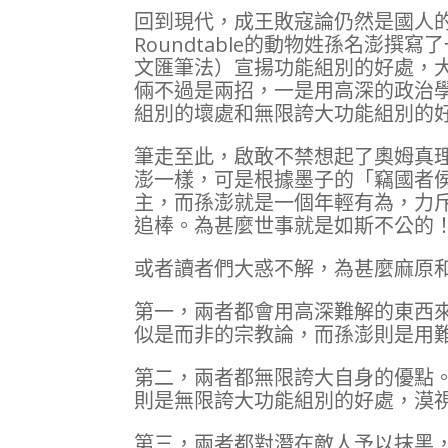
回到現代，成王敗寇論仍然是國人
Roundtable的動物姓孫名澎
文匯筆法）宣揚功能組別的好處，
倆不過是兩招，一是用高深的政治
組別的壞處和無限誇大功能組別的
筆走至此，啟敢不禁想起了奧姆真
澎一樣，可是根據墨子的「竊國者
主，而孫澎就是一個年輕有為，力
追棒。為甚麼世事就是如斯不公的
或者讀者們大惑不解，為甚麼麻原
第一，兩者都會用高深難解的東西
似是而非的宗教論，而孫澎則是用
第二，兩者都無限誇大自身的優點
則是無限誇大功能組別的好處，漠
第三，兩者都對潛在敵人予以抹黑