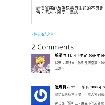
評價解痛師及活泉美良生館的不良銷
售、呃人、騙局、黑店
« 檢視過去文章
2 Comments
柏堅
在 11:14 下午 的 2009 年 09
據黃世澤所言，孫澎是保皇黨。難
言論。
崔瑪莉
在 9:13 下午 的 2009 年 0
雖然筆者所言從略，但本人亦同意
孫氏語「邏輯上，民主不等於普選