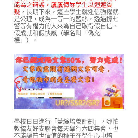
能為之辯護，屢屢侮辱學生以迴避質
疑
，長期下來，這些學生就迷信強權就
是公理，成為一等一的藍絲，透過撐七
警等有權力的人來為自己取得假自信、
假成就和假快感（學名叫「偽充
權」）。
學校日日進行「藍絲培養計劃」，哪怕
教協友好支聯會每天舉行六四集會，也
不能讓普世價值的種子在學生心中培