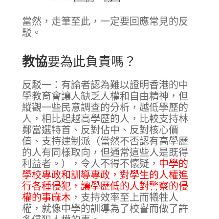
當然，走筆至此，一定要回應常見的反
駁。
教協
要為此負責嗎？
反駁一：有論者認為難以證明香港的中
學教育會讓人缺乏人權和自由精神，但
縱觀一些民意調查的分析，越低學歷的
人，相比起越高學歷的人，比較支持林
鄭當選特首、反對佔中、反對核心價
值、支持建制派（當然不否認有高學歷
的人有同樣取向，但通常這些人是既得
利益者。），令人不得不懷疑，
中學的
學校專政和訓導專政，對學生的人權進
行各種侵犯，讓學歷低的人對警察的侵
權的事麻木
，支持效率至上而犧牲人
權，就像中學的訓導為了校譽而做了許