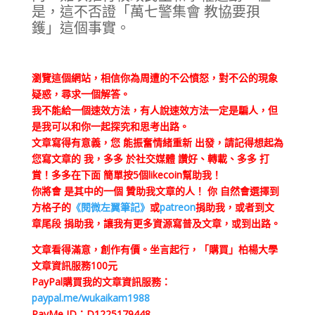
是，這不否證「萬七警集會 教協要孭
鑊」這個事實。
瀏覽這個網站，相信你為周遭的不公憤怒，對不公的現象
疑惑，尋求一個解答。
我不能給一個速效方法，有人說速效方法一定是騙人，但
是我可以和你一起探究和思考出路。
文章寫得有意義，您 能振奮情緒重新 出發，請記得想起為
您寫文章的 我，多多 於社交媒體 讚好、轉載、多多 打
賞！多多在下面 簡單按5個likecoin幫助我！
你將會 是其中的一個 贊助我文章的人！ 你 自然會選擇到
方格子的
《閱微左翼筆記》
或
patreon
捐助我，或者到文
章尾段 捐助我，讓我有更多資源寫普及文章，或到出路。
文章看得滿意，創作有價。坐言起行，「購買」柏楊大學
文章資訊服務100元
PayPal購買我的文章資訊服務：
paypal.me/wukaikam1988
PayMe ID：D1225179448