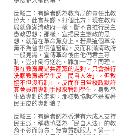
多侵犯人權的事。
反駁二：有論者認為教育局的責任比教
協大，此言甚謬。打個比方，現在教育
局就像滿清政府一樣，斷不會推行民主
憲政思想；那樣，宣揚民主憲政的思
想，就落在革命黨身上。若果這個革命
黨不為普世價值奮戰，反而和滿清政府
一般見識，宣傳革命後由他們君主專
制，豈非倒行逆施，罪加一等？同理，
現在教育局是共產黨的走狗，只會推行
洗腦教育讓學生反「民自人法」，但教
協不但沒有制止，反而在日常校政默許
其會員用專制手段來管制學生
，身教學
生做專制的走狗，那樣教協就不是披著
民主皮的專制狼？
反駁三：有論者認為香港有六成人支持
民主派，稱教協要為「民自人法」的教
育不彰而負責，無實質說服力。第一，