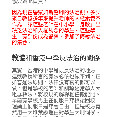
協要為此負責。
因為現在警察如斯蹩腳的法治觀，多少
來自教協多年來提升老師的人權素養不
作為，讓這些老師在中小學「身教」出
缺乏法治和人權觀念的學生。這些學
生，有部份成為警察，參加了侮辱法治
的集會
。
教協
和香港中學反法治的關係
其實，香港的中學是最反法治的地方，
連戴教授所言的有法必依也做不到。正
如普通法原則，法律沒有寫的都可以
做，但是學校的老師和訓導經常學人大
粗暴釋法，將校規的解釋權任搬龍門。
早前有學校男生在便服日穿校裙回校，
理論上便服日是穿著自由，但是校方竟
然用一大堆荒謬理由對學生大刑伺候。