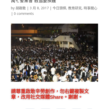
萬七警集會 教協要孭鑊
by
胡啟敢
|
3 月 8, 2017
|
今日頭條
,
教育研究
,
時事關心
|
0 comments
請尊重啟敢辛勞創作，勿右鍵複製文
章，改用社交媒體Share。謝謝。