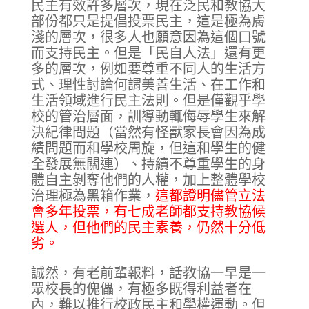
民主有效許多層次，現在泛民和教協大
部份都只是提倡投票民主，這是極為膚
淺的層次，很多人也願意因為這個口號
而支持民主。但是「民自人法」還有更
多的層次，例如要尊重不同人的生活方
式、理性討論何謂美善生活、在工作和
生活領域進行民主法則。但是僅觀乎學
校的管治層面，訓導動輒侮辱學生來解
決紀律問題（當然有怪獸家長會因為成
績問題而和學校周旋，但這和學生的健
全發展無關連）、持續不尊重學生的身
體自主剝奪他們的人權，加上整體學校
治理極為黑箱作業，
這都證明儘管立法
會多年投票，有七成老師都支持教協候
選人，但他們的民主素養，仍然十分低
劣。
誠然，有老前輩報料，話教協一早是一
眾校長的傀儡，有極多既得利益者在
內，難以推行校政民主和學權運動。但