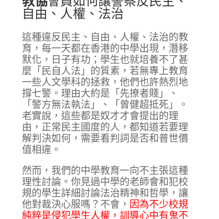
教協
會員如何讓警察反民主、
自由、人權、法治
這種違反民主、自由、人權、法治的教
育，每一天都在香港的中學出現，潛移
默化，日子有功；學生也就培養不了甚
麼「民自人法」的質素，若無專上教育
一些人文學科的拯救，他們也許熱烈地
撐七警。理由大約是「先撩者賤」、
「警方無法執法」、「曾健超抵死」。
老實說，這些都是奴才才會提出的理
由，正常民主國度的人，都知道若要理
解判決如何，需要看判詞是否和普世價
值相違。
然而，我們的中學教育一向不主張這種
理性討論。你見過中學的老師會和犯校
規的學生詳細討論法治精神和哲學，讓
他對裁決心服嗎？不會，
因為不少校規
純粹是侵犯學生人權，訓導心中有鬼不