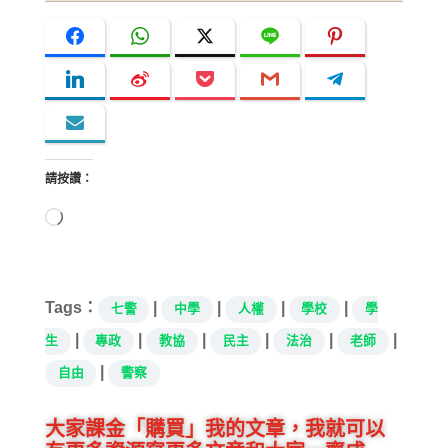
請按讚：
正
在
載
入...
Tags：
|
|
|
|
七警
中學
人權
學校
學
|
|
|
|
|
|
生
專政
教協
民主
法治
老師
|
自由
警察
大家課金「購買」我的文章，我就可以