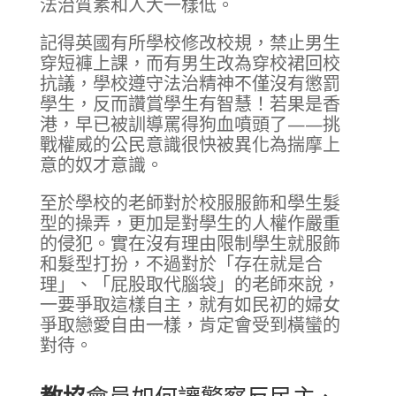
法治質素和人大一樣低。
記得英國有所學校修改校規，禁止男生
穿短褲上課，而有男生改為穿校裙回校
抗議，學校遵守法治精神不僅沒有懲罰
學生，反而讚賞學生有智慧！若果是香
港，早已被訓導罵得狗血噴頭了——挑
戰權威的公民意識很快被異化為揣摩上
意的奴才意識。
至於學校的老師對於校服服飾和學生髮
型的操弄，更加是對學生的人權作嚴重
的侵犯。實在沒有理由限制學生就服飾
和髮型打扮，不過對於「存在就是合
理」、「屁股取代腦袋」的老師來說，
一要爭取這樣自主，就有如民初的婦女
爭取戀愛自由一樣，肯定會受到橫蠻的
對待。