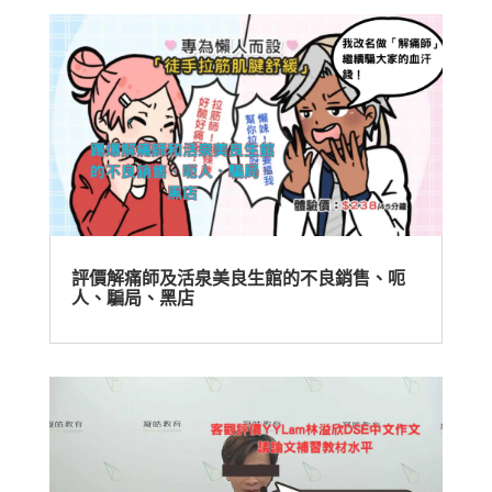
評價解痛師及活泉美良生館的不良銷售、呃
人、騙局、黑店