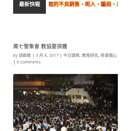
活泉美良生館的不良銷售、呃人、騙局、黑店
客
最新快報
萬七警集會 教協要孭鑊
by
胡啟敢
|
3 月 8, 2017
|
今日頭條
,
教育研究
,
時事關心
|
0 comments