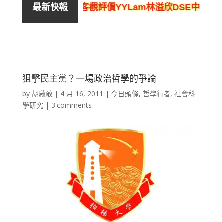
黑店
客觀評價YYLam林溢欣DSE中文作文議論
最新快報
狙擊民主黨？一場政治哲學的爭論
by
胡啟敢
|
4 月 16, 2011
|
今日頭條
,
哲學行者
,
社會科
學研究
|
3 comments