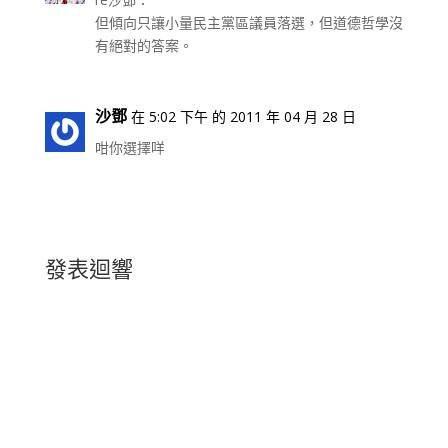
但傾向只讓小量民主黨區議員落選，但道德哲學沒
有絕對的答案。
沙鄧
在 5:02 下午 的 2011 年 04 月 28 日
咁你選擇咩
發表迴響