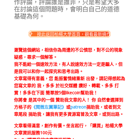
作評論，評論誰是誰非，只是希望大多
在討論這個問題時，會明白自己的道德
基礎為何。
按此返回柏楊大學首頁，觀看最新搞作
瀏覽這個網站，相信你為周遭的不公憤怒，對不公的現象
疑惑，尋求一個解答。
我不能給一個速效方法，有人說速效方法一定是騙人，但
是我可以和你一起探究和思考出路。
文章寫得有意義，您 能振奮情緒重新 出發，請記得想起為
您寫文章的 我，多多 於社交媒體 讚好、轉載、多多 打
賞！多多在下面 簡單按5個likecoin幫助我！
你將會 是其中的一個 贊助我文章的人！ 你 自然會選擇到
方格子的
《閱微左翼筆記》
或
patreon
捐助我，或者到文
章尾段 捐助我，讓我有更多資源寫普及文章，或到出路。
文章看得滿意，創作有價。坐言起行，「購買」柏楊大學
文章資訊服務100元