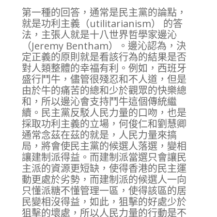
第一種的回答，通常是民主黨的論點，
就是功利主義（utilitarianism） 的答
法，主張人就是十八世界哲學家邊沁
（Jeremy Bentham）。邊沁認為，決
定正義的原則就是看該行為的結果是否
對人類整體的幸福有利。例如，西班牙
盛行鬥牛，儘管很殘忍和不人道，但是
由於牛的痛苦的總和少於觀眾的快樂總
和，所以邊沁會支持鬥牛這個傳統繼
續。民主黨反駁人民力量的口吻，也是
採取功利主義的立場，何俊仁和劉慧卿
通常念茲在茲的就是，人民力量來搞
局，將會使民主黨的候選人落選，變相
讓建制派得益。而建制派當選只會讓民
主派的資源更短缺，使得香港的民主運
動更處於劣勢，而建制派的候選人一向
只懂派糖不懂管理一區，使得該區的居
民變相沒得益，如此，狙擊的好處少於
狙擊的壞處，所以人民力量的行動是不