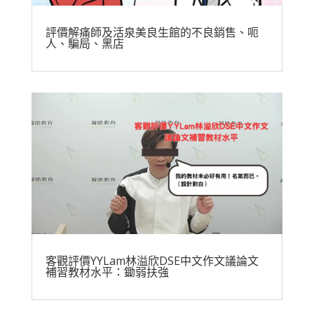
評價解痛師及活泉美良生館的不良銷售、呃
人、騙局、黑店
客觀評價YYLam林溢欣DSE中文作文議論文
補習教材水平：鋤弱扶強