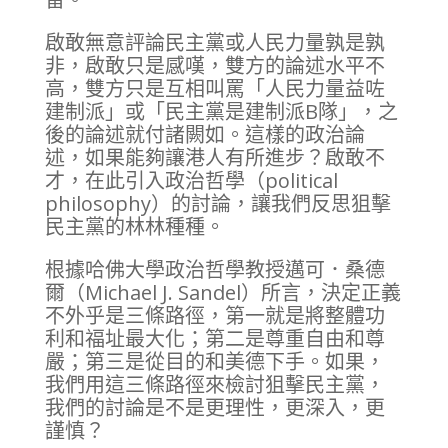
啟敢無意評論民主黨或人民力量孰是孰
非，啟敢只是感嘆，雙方的論述水平不
高，雙方只是互相叫罵「人民力量益咗
建制派」或「民主黨是建制派B隊」，之
後的論述就付諸闕如。這樣的政治論
述，如果能夠讓港人有所進步？啟敢不
才，在此引入政治哲學（political
philosophy）的討論，讓我們反思狙擊
民主黨的林林種種。
根據哈佛大學政治哲學教授邁可．桑德
爾（Michael J. Sandel）所言，決定正義
不外乎是三條路徑，第一就是將整體功
利和福址最大化；第二是尊重自由和尊
嚴；第三是從目的和美德下手。如果，
我們用這三條路徑來檢討狙擊民主黨，
我們的討論是不是更理性，更深入，更
謹慎？