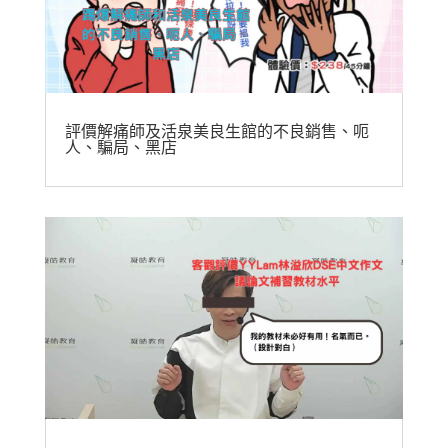
評價解痛師及活泉美良生館的不良銷售、呃
人、騙局、黑店