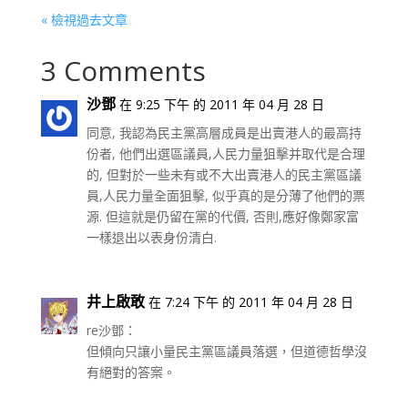
« 檢視過去文章
3 Comments
沙鄧
在 9:25 下午 的 2011 年 04 月 28 日
同意, 我認為民主黨高層成員是出賣港人的最高持
份者, 他們出選區議員,人民力量狙擊并取代是合理
的, 但對於一些未有或不大出賣港人的民主黨區議
員,人民力量全面狙擊, 似乎真的是分薄了他們的票
源. 但這就是仍留在黨的代價, 否則,應好像鄭家富
一樣退出以表身份清白.
井上啟敢
在 7:24 下午 的 2011 年 04 月 28 日
re沙鄧：
但傾向只讓小量民主黨區議員落選，但道德哲學沒
有絕對的答案。