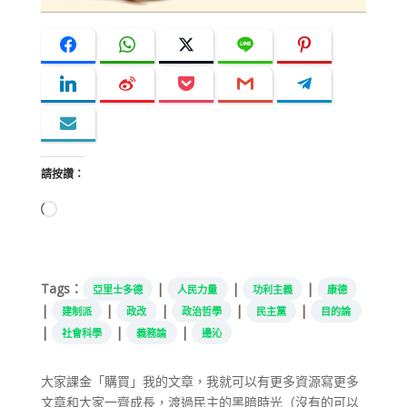
請按讚：
正
在
載
入...
Tags：
|
|
|
亞里士多德
人民力量
功利主義
康德
|
|
|
|
|
建制派
政改
政治哲學
民主黨
目的論
|
|
|
社會科學
義務論
邊沁
大家課金「購買」我的文章，我就可以有更多資源寫更多
文章和大家一齊成長，渡過民主的黑暗時光（沒有的可以