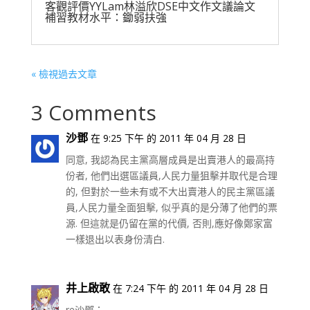
客觀評價YYLam林溢欣DSE中文作文議論文
補習教材水平：鋤弱扶強
« 檢視過去文章
3 Comments
沙鄧
在 9:25 下午 的 2011 年 04 月 28 日
同意, 我認為民主黨高層成員是出賣港人的最高持
份者, 他們出選區議員,人民力量狙擊并取代是合理
的, 但對於一些未有或不大出賣港人的民主黨區議
員,人民力量全面狙擊, 似乎真的是分薄了他們的票
源. 但這就是仍留在黨的代價, 否則,應好像鄭家富
一樣退出以表身份清白.
井上啟敢
在 7:24 下午 的 2011 年 04 月 28 日
re沙鄧：