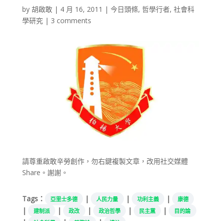
by
胡啟敢
|
4 月 16, 2011
|
今日頭條
,
哲學行者
,
社會科
學研究
|
3 comments
請尊重啟敢辛勞創作，勿右鍵複製文章，改用社交媒體
Share。謝謝。
Tags：
|
|
|
亞里士多德
人民力量
功利主義
康德
|
|
|
|
|
建制派
政改
政治哲學
民主黨
目的論