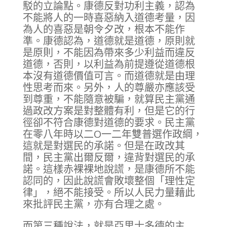
駁的立論點。康德反對功利主義，認為
不能將人的一時喜惡納入道德考量，因
為人的喜惡是朝令夕改，根本不能作
準。康德認為，道德就是道德，原則就
是原則，不能因為帶來多少利益而違反
道德，否則，以利益為前提遵從道德根
本沒有道德價值可言。而道德就是由理
性思考而來。另外，人的尊嚴亦應該受
到尊重，不能隨意被騙，就算民主黨通
過政改方案是對整體有利，但是它的行
徑卻不符合康德對道德的要求。民主黨
在零八年時以二O一二年雙普選作政綱，
這就是對選民的承諾。但是在政改其
間，民主黨出爾反爾，違背對選民的承
諾。這樣赤裸裸地說謊，是康德所不能
認同的，因此說謊會敗壞整個「理性定
律」，絕不能接受。所以人民力量藉此
來批評民主黨，亦有合理之處。
而第三種說法，就是亞里士多德的主