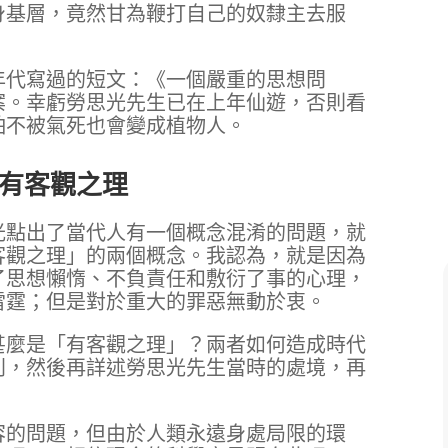
身基層，竟然甘為鞭打自己的奴隸主去服
年代寫過的短文：《一個嚴重的思想問
案。幸虧勞思光先生已在上年仙遊，否則看
怕不被氣死也會變成植物人。
有客觀之理
光點出了當代人有一個概念混淆的問題，就
客觀之理」的兩個概念。我認為，就是因為
了思想懶惰、不負責任和敷衍了事的心理，
雷霆；但是對於重大的罪惡無動於衷。
甚麼是「有客觀之理」？兩者如何造成時代
別，然後再詳述勞思光先生當時的處境，再
容的問題，但由於人類永遠身處局限的環