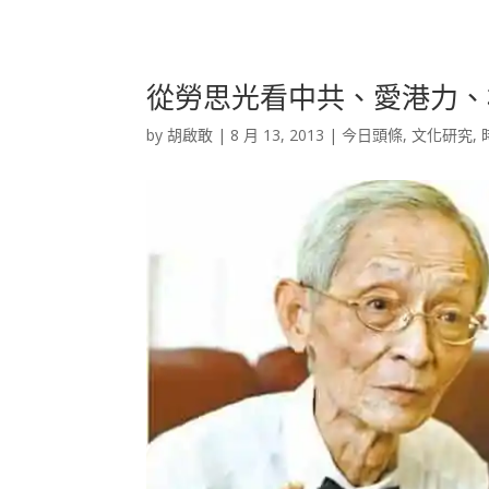
從勞思光看中共、愛港力、
by
胡啟敢
|
8 月 13, 2013
|
今日頭條
,
文化研究
,