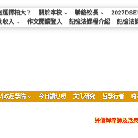
何選擇柏大？
關於本校
聯絡校長
2027D
動收入
作文閱讀登入
記憶法課程介紹
記憶法
科政經學院
今日讀乜嘢
文化研究
哲學行者
時
評價解痛師及活泉美良生