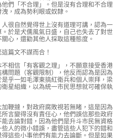
為他們「不合理」。但是沒有合理和不合理
發洩，成為勢利眼或奴隸。
，人很自然覺得世上沒有道理可講，認為一
算。於是犬儒風氣日盛，自己也失去了對世
不關心，還勸其他人採取這種態度。
老這篇文不謀而合！
本不相信「有客觀之理」，不願意接受香港
結構問題（客觀限制），他反而認為是因為
於是乎一如毛澤東搞紅衛兵和個人崇拜，梁
的衛星組織，以為統一市民思想就可確保執
大加鞭撻，對政府腐敗視若無睹，這是因為
老所言變得沒有責任心，他們誤信那些政府
不能去論對錯，因為他們是升斗市民無資格
一些人的微小錯誤，盡管這些人犯下的錯和
覺得這些小事他們有能力去論斷。但是如果