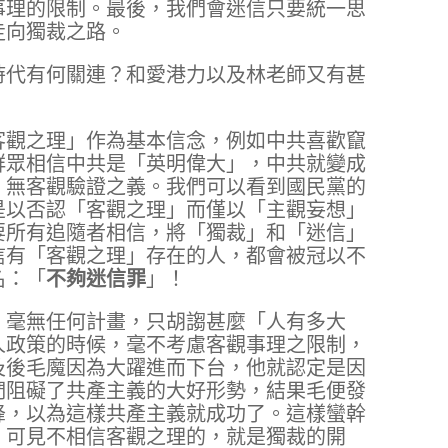
事理的限制。最後，我們會迷信只要統一思
走向獨裁之路。
時代有何關連？和愛港力以及林老師又有甚
客觀之理」作為基本信念，例如中共喜歡竄
群眾相信中共是「英明偉大」，中共就變成
」無客觀驗證之義。我們可以看到國民黨的
是以否認「客觀之理」而僅以「主觀妄想」
要所有追隨者相信，將「獨裁」和「迷信」
信有「客觀之理」存在的人，都會被冠以不
名：「
不夠迷信罪
」！
，毫無任何計畫，只胡謅甚麼「人有多大
人政策的時候，毫不考慮客觀事理之限制，
及後毛魔因為大躍進而下台，他就認定是因
們阻礙了共產主義的大好形勢，結果毛便發
峰，以為這樣共產主義就成功了。這樣蠻幹
。可見不相信客觀之理的，就是獨裁的開