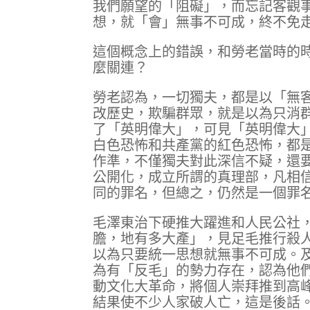
我們願望的「阻礙」，而忘記客觀
想，就「會」無事不可成，終不免
這個概念上的錯誤，和勞老當時的
麼關連？
勞老認為，一切獨夫，都是以「無
改歷史，欺騙群眾，就是以為只消
了「英明偉大」，可見「英明偉大
白色恐怖和共產黨的紅色恐怖，都
作準，不僅獨夫對此深信不疑，還
公開化，成立所謂的真理部，凡相
同的罪名，但總之，仍然是一個罪
毛澤東治下硬推大躍進和人民公社
膽，地有多大產」，見足毛推行殺
以為只要統一思想就無事不可成。
為有「反毛」的勢力存在，認為他
動文化大革命，將個人崇拜推到高
結果使不少人家破人亡，這是後話