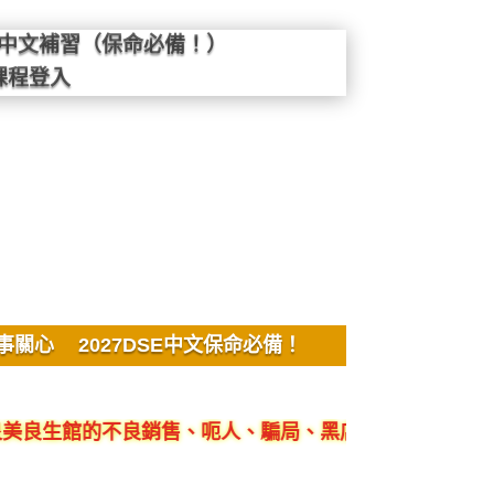
SE中文補習（保命必備！）
課程登入
事關心
2027DSE中文保命必備！
館的不良銷售、呃人、騙局、黑店
客觀評價YYL