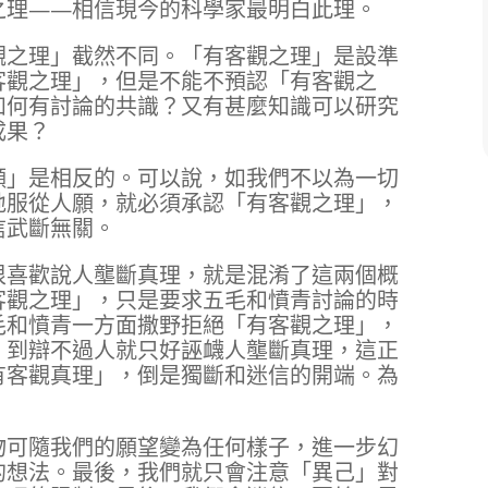
之理——相信現今的科學家最明白此理。
觀之理」截然不同。「有客觀之理」是設準
客觀之理」，但是不能不預認「有客觀之
如何有討論的共識？又有甚麼知識可以研究
成果？
願」是相反的。可以說，如我們不以為一切
地服從人願，就必須承認「有客觀之理」，
信武斷無關。
很喜歡說人壟斷真理，就是混淆了這兩個概
客觀之理」，只是要求五毛和憤青討論的時
毛和憤青一方面撒野拒絕「有客觀之理」，
，到辯不過人就只好誣衊人壟斷真理，這正
有客觀真理」，倒是獨斷和迷信的開端。為
物可隨我們的願望變為任何樣子，進一步幻
的想法。最後，我們就只會注意「異己」對