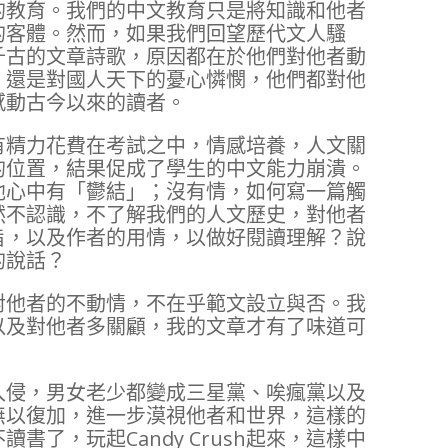
的教育。我們的中文教育只是將知識和他者
的客體。然而，如果我們回望歷代文人騷
千古的文章詩歌，原因都在於他們對他者動
；還是對國人天下的憂心憐憫，他們都對他
感動古今以來的讀者。
有精力花費在考試之中，情感培養，人文關
的位置，結果促成了學生的中文能力崩潰。
他心中有「鬱結」；沒有情，如何寫一篇觸
然不認識，不了解我們的人文歷史，對他者
旨，以及作者的用情，以做好閱讀理解？說
的說話？
對他者的不動情，不在乎範文設立與否。我
以及對他者多關顧，我的文章才有了味道可
入侵，男女老少都變成三星黨、唉瘋黨以及
無以復加，進一步漠視他者和世界，這樣的
書了，玩起Candy Crush起來，這樣中