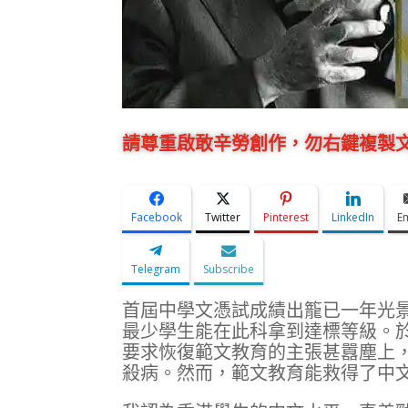
請尊重啟敢辛勞創作，勿右鍵複製文
Facebook
Twitter
Pinterest
LinkedIn
E
Telegram
Subscribe
首屆中學文憑試成績出籠已一年光
最少學生能在此科拿到達標等級。
要求恢復範文教育的主張甚囂塵上
殺病。然而，範文教育能救得了中