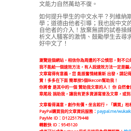
文能力自然萬劫不復。
如何提升學生的中文水平？列維納
學；道德由他者引導；我也說中文
自他者的介入！放棄無謂的試卷操
析文人騷客的激情、鼓勵學生去尋
好中文了！
瀏覽這個網站，相信你為周遭的不公憤怒，對不公
我不能給一個速效方法，有人說速效方法一定是騙
文章寫得有意義，您 能振奮情緒重新 出發，請記得
賞！多多在下面 簡單按5個likecoin幫助我！
你將會 是其中的一個 贊助我文章的人！ 你 自然
章尾段 捐助我，讓我有更多資源寫普及文章，或到
文章看得滿意，創作有價。坐言起行，「購買」柏楊
PayPal購買我的文章資訊服務：
paypal.me/wukai
PayMe ID：D1225179448
轉數快 ID：9545120