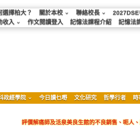
何選擇柏大？
關於本校
聯絡校長
2027D
動收入
作文閱讀登入
記憶法課程介紹
記憶法
科政經學院
今日讀乜嘢
文化研究
哲學行者
時
評價解痛師及活泉美良生館的不良銷售、呃人、騙局、