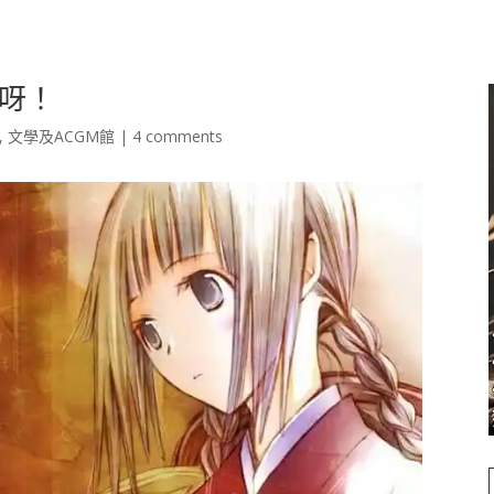
呀！
,
文學及ACGM館
|
4 comments