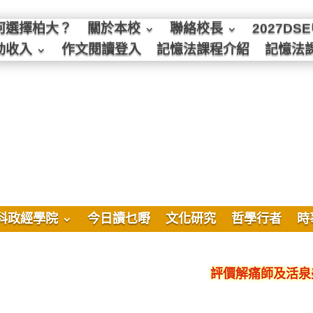
何選擇柏大？
關於本校
聯絡校長
2027D
動收入
作文閱讀登入
記憶法課程介紹
記憶法
科政經學院
今日讀乜嘢
文化研究
哲學行者
時
評價解痛師及活泉美良生