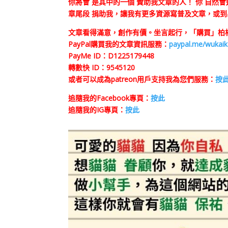
你將會 是其中的一個 贊助我文章的人！ 你 自然
章尾段 捐助我，讓我有更多資源寫普及文章，或到
文章看得滿意，創作有價。坐言起行，「購買」柏楊
PayPal購買我的文章資訊服務：
paypal.me/wukai
PayMe ID：D1225179448
轉數快 ID：9545120
或者可以成為patreon用戶支持我為您們服務：
按
追隨我的Facebook專頁：
按此
追隨我的IG專頁：
按此