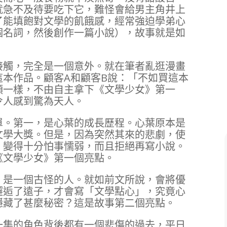
就急不及待要吃下它，難怪會給男主角井上
了能填飽對文學的飢餓感，經常強迫學弟心
個名詞，然後創作一篇小說），故事就是如
接觸，完全是一個意外。就在筆者亂逛漫畫
這本作品。顧客A和顧客B說：「不如買這本
頭一樣，不由自主拿下《文學少女》第一
令人感到驚為天人。
單。第一，是心葉的成長歷程。心葉原本是
文學大獎。但是，因為突然其來的悲劇，使
，變得十分怕事懦弱，而且拒絕再寫小說。
《文學少女》第一個亮點。
，是一個古怪的人。就如前文所說，會將優
邂逅了遠子，才會寫「文學點心」，究竟心
隱藏了甚麼秘密？這是故事第二個亮點。
一集的角色背後都有一個悲傷的過去，平日