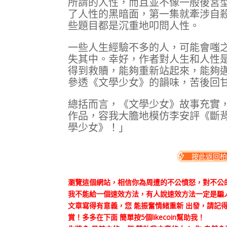
所謂的人性，而且並不像一般後宮
了人性的黑暗面，第一集就牽涉自
些題目都是沉重地叩問人性。
一些人生經驗不多的人，可能會嗤
失其中。幸好，作者對人生和人性
得到救贖，能夠重新站起來，能夠
參透《文學少女》的韻味，苦後回
總括而言，《文學少女》故事充實
作品，容我大膽地模仿李安評《斷
學少女》！」
按此返回柏
瀏覽這個網站，相信你為周遭的不公憤怒，對不公
我不能給一個速效方法，有人說速效方法一定是騙
文章寫得有意義，您 能振奮情緒重新 出發，請記得
賞！多多在下面 簡單按5個likecoin幫助我！