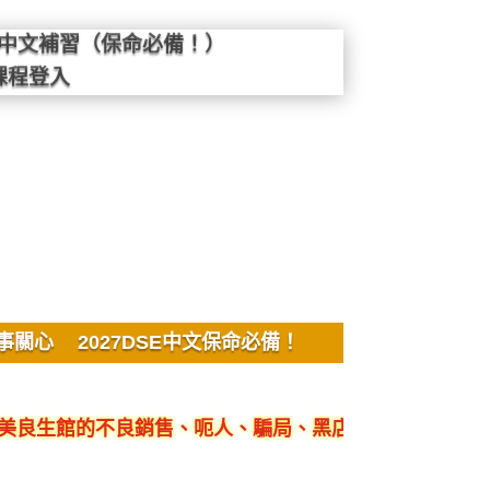
SE中文補習（保命必備！）
課程登入
事關心
2027DSE中文保命必備！
館的不良銷售、呃人、騙局、黑店
客觀評價YYLa