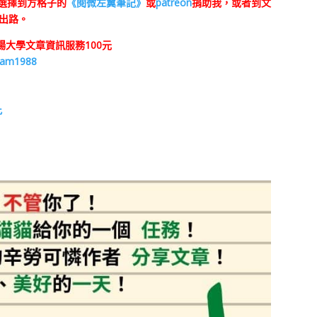
會選擇到方格子的
《閱微左翼筆記》
或
patreon
捐助我，或者到文
出路。
大學文章資訊服務100元
kam1988
此