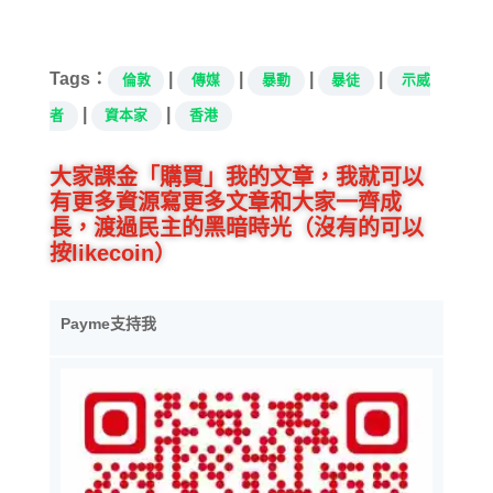
在
載
入...
Tags：
|
|
|
|
倫敦
傳媒
暴動
暴徒
示威
|
|
者
資本家
香港
大家課金「購買」我的文章，我就可以
有更多資源寫更多文章和大家一齊成
長，渡過民主的黑暗時光（沒有的可以
按likecoin）
Payme支持我