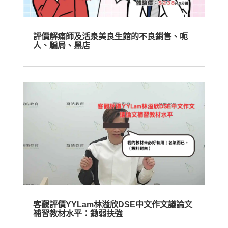
評價解痛師及活泉美良生館的不良銷售、呃
人、騙局、黑店
客觀評價YYLam林溢欣DSE中文作文議論文
補習教材水平：鋤弱扶強