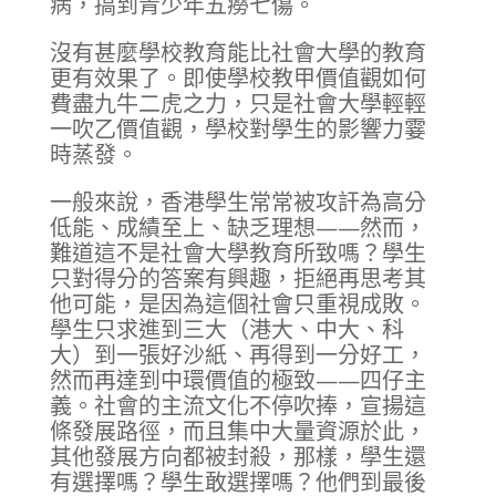
病，搞到青少年五癆七傷。
沒有甚麼學校教育能比社會大學的教育
更有效果了。即使學校教甲價值觀如何
費盡九牛二虎之力，只是社會大學輕輕
一吹乙價值觀，學校對學生的影響力霎
時蒸發。
一般來說，香港學生常常被攻訐為高分
低能、成績至上、缺乏理想——然而，
難道這不是社會大學教育所致嗎？學生
只對得分的答案有興趣，拒絕再思考其
他可能，是因為這個社會只重視成敗。
學生只求進到三大（港大、中大、科
大）到一張好沙紙、再得到一分好工，
然而再達到中環價值的極致——四仔主
義。社會的主流文化不停吹捧，宣揚這
條發展路徑，而且集中大量資源於此，
其他發展方向都被封殺，那樣，學生還
有選擇嗎？學生敢選擇嗎？他們到最後