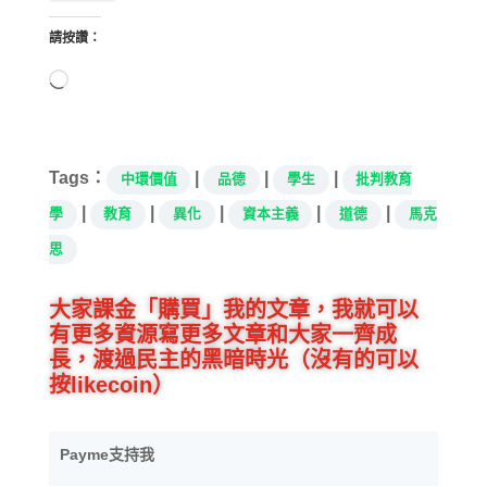
請按讚：
正
在
載
入...
Tags：
|
|
|
中環價值
品德
學生
批判教育
|
|
|
|
|
學
教育
異化
資本主義
道德
馬克
思
大家課金「購買」我的文章，我就可以
有更多資源寫更多文章和大家一齊成
長，渡過民主的黑暗時光（沒有的可以
按likecoin）
Payme支持我