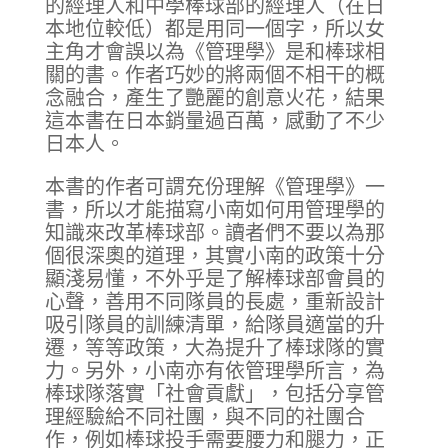
的經理人和中學棒球部的經理人（在日
本地位較低）都是用同一個字，所以女
主角才會誤以為《管理學》是和棒球相
關的書。作者巧妙的將兩個不相干的概
念融合，產生了艷麗的創意火花，結果
這本書在日本銷量過百萬，感動了不少
日本人。
本書的作者可謂充份理解《管理學》一
書，所以才能描寫小南如何用管理學的
知識來改革棒球部。讀者們不要以為那
個很深奧的道理，其實小南的政策十分
顯淺易懂，不外乎是了解棒球部會員的
心聲，善用不同隊員的長處，重新設計
吸引隊員的訓練清單，給隊員適當的升
遷，等等政策，大為提升了棒球隊的實
力。另外，小南亦有依管理學所言，為
棒球隊落實「社會貢獻」，包括分享管
理經驗給不同社團，與不同的社團合
作，例如棒球投手需要腰力和腿力，正