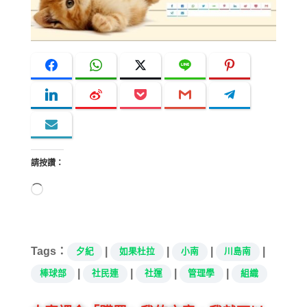
請按讚：
正
在
載
入...
Tags：
|
|
|
|
夕紀
如果杜拉
小南
川島南
|
|
|
|
棒球部
社民連
社運
管理學
組織