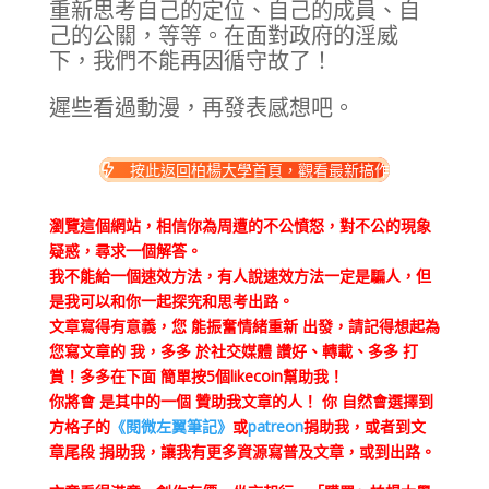
重新思考自己的定位、自己的成員、自
己的公關，等等。在面對政府的淫威
下，我們不能再因循守故了！
遲些看過動漫，再發表感想吧。
按此返回柏楊大學首頁，觀看最新搞作
瀏覽這個網站，相信你為周遭的不公憤怒，對不公的現象
疑惑，尋求一個解答。
我不能給一個速效方法，有人說速效方法一定是騙人，但
是我可以和你一起探究和思考出路。
文章寫得有意義，您 能振奮情緒重新 出發，請記得想起為
您寫文章的 我，多多 於社交媒體 讚好、轉載、多多 打
賞！多多在下面 簡單按5個likecoin幫助我！
你將會 是其中的一個 贊助我文章的人！ 你 自然會選擇到
方格子的
《閱微左翼筆記》
或
patreon
捐助我，或者到文
章尾段 捐助我，讓我有更多資源寫普及文章，或到出路。