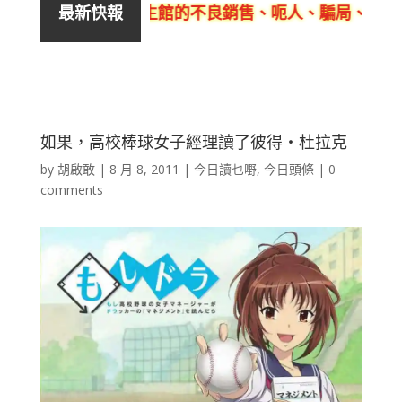
及活泉美良生館的不良銷售、呃人、騙局、黑店
最新快報
如果，高校棒球女子經理讀了彼得‧杜拉克
by
胡啟敢
|
8 月 8, 2011
|
今日讀乜嘢
,
今日頭條
|
0
comments