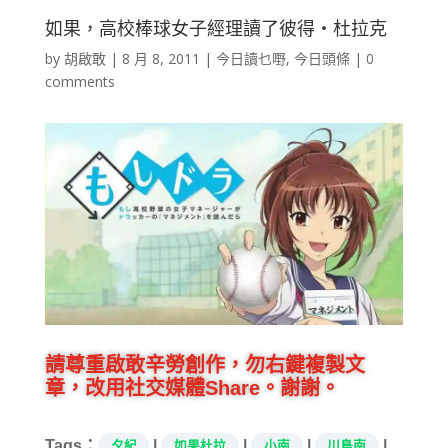
如果，高校棒球女子經理讀了彼得‧杜拉克
by
胡啟敢
|
8 月 8, 2011
|
今日讀乜嘢
,
今日頭條
|
0
comments
請尊重啟敢辛勞創作，勿右鍵複製文
章，改用社交媒體Share。謝謝。
Tags：
|
|
|
|
夕紀
如果杜拉
小南
川島南