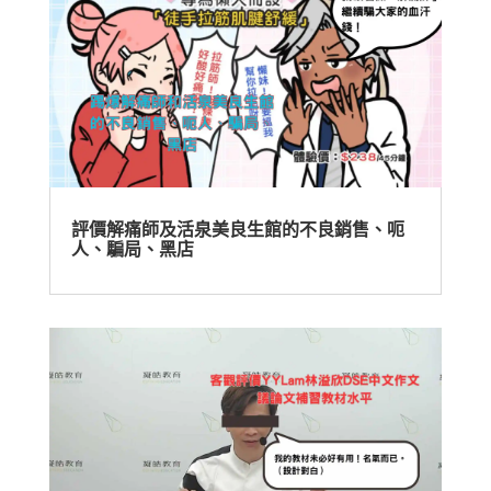
評價解痛師及活泉美良生館的不良銷售、呃
人、騙局、黑店