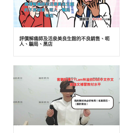
評價解痛師及活泉美良生館的不良銷售、呃
人、騙局、黑店