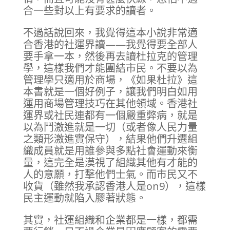
合一些對以上有要求的讀者。
不過話說回來，我覺得這本小說非常適
合香港的社運界讀——我覺得要全部人
要手拿一本，然後再去讀杜拉克的管理
學，這樣我們才能團結市民。不要以為
管理學只適用於商場，《如果杜拉》這
本書就是一個好例子，讓我們明白如用
運用商場管理技巧在其他領域。香港社
運界或社民連都有一個嚴重弊病，就是
以為鬥激進就是一切（或者像人民力量
之類形激進實保守），結果他們升遷組
織成員就是用誰參與多點社會運動來衡
量，這完全是漠視了組織其他有才能的
人的意願，打擊他們士氣。而市民又不
收貨（雖然我承認香港人是on9），這樣
民主運動就陷入膠著狀態。
其實，社運組織和企業都是一樣，都需