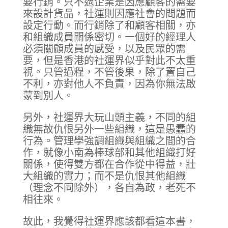
要行銷。只不過企業是因應顧客的需要
來設計貨品，社運則因應社會的問題而
設定行動。而行銷除了和顧客相關，亦
和組織成員關係密切。一個好的經理人
必須關顧成員的感受，以及民眾的需
要，但是香港的社運界似乎對此不太重
視。只管過程，不管後果，除了置自己
不利，亦對他人不負責，因為你無法啟
蒙到別人。
另外，社運界大玩山頭主義，不同的組
織無故仇恨另外一些組織，這是愚蠢的
行為。管理學強調組織與組織之間的合
作，就像小南為棒球部和其他組織打好
關係，使得雙方都在合作從中得益，壯
大組織的實力；而不是仇恨其他組織
（理念不同除外），各自為政，老死不
相往來。
故此，我覺得社運界應該都看這本書，