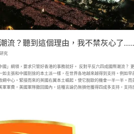
潮流？聽到這個理由，我不禁灰心了…
研究
中國」綱領，要求只管好香港的事務就好。 反對平反六四成國際潮流？ 
一如主張和中國割捨的本土派一樣，在世界各地越來越得到支持。例如早
政綱中心。緊接而來的英國右翼本土崛起，使它脫歐的機會一半一半。而
美軍軍費，美國軍隊撤回國內，這種言論仍無損他獲得四成多支持，支持