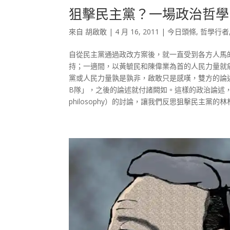
狙擊民主黨？一場政治哲學
來自
胡啟敢
|
4 月 16, 2011
|
今日頭條
,
哲學行者
自從民主黨通過政改方案後，就一直受到各方人馬
持；一適間，以黃毓民和陳偉業為首的人民力量就
黨或人民力量孰是孰非，啟敢只是感嘆，雙方的論
B隊」，之後的論述就付諸闕如。這樣的政治論述，如
philosophy）的討論，讓我們反思狙擊民主黨的林林