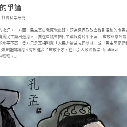
的爭論
,
社會科學研究
的攻訐。一方面，民主黨自我感覺良好，認為通過政改會得到溫和的市民
痛罵民主黨出選港人，要在區議會把民主黨殺得片甲不留。 啟敢無意評論
述水平不高，雙方只是互相叫罵「人民力量益咗建制派」或「民主黨是建
果能夠讓港人有所進步？啟敢不才，在此引入政治哲學（political
種種。...