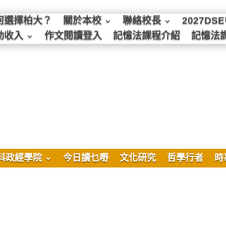
何選擇柏大？
關於本校
聯絡校長
2027D
動收入
作文閱讀登入
記憶法課程介紹
記憶法
科政經學院
今日讀乜嘢
文化研究
哲學行者
時