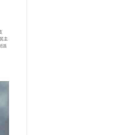
支
民主
制派