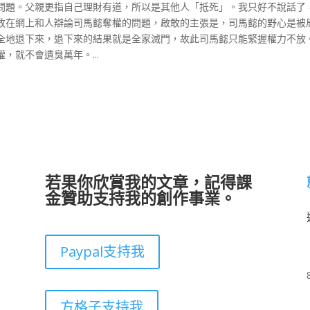
問題。父親更指自己理財有道，所以是其他人「抵死」。我只好不說話了
敢在網上和人辯論司馬懿奪權的問題，啟敢的主張是，司馬懿的野心是被
全地退下來，退下來的結果就是全家滅門，故此司馬懿只能緊握權力不放
就不會遺臭萬年。...
若果你欣賞我的文章，記得課
金贊助支持我的創作事業。
Paypal支持我
方格子支持我