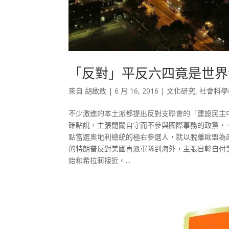
「反對」平反六四竟是世界
來自
胡啟敢
|
6 月 16, 2016
|
文化研究
,
社會科學
不少激進的本土派都提出反對支聯會的「建設民主
確點說，主張閉關自守而不參與國際事務的政黨，
點當選奧地利總統的極右參選人，就以脫離歐盟為
的特朗普反對美國再派軍隊到海外，主張日韓自付
始和希拉莉接近。...