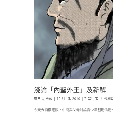
淺論「內聖外王」及新解
來自
胡啟敢
|
12 月 15, 2010
|
哲學行者
,
社會科
今天去酒樓吃飯，中間與父母討論青少年濫用信用