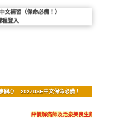
SE中文補習（保命必備！）
課程登入
事關心
2027DSE中文保命必備！
評價解痛師及活泉美良生館的不良銷售、呃人、