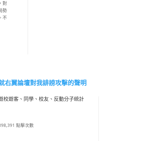
，對
局勢
。不
就右翼論壇對我誹謗攻擊的聲明
遊校遊客、同學、校友、反動分子統計
898,391 點擊次數