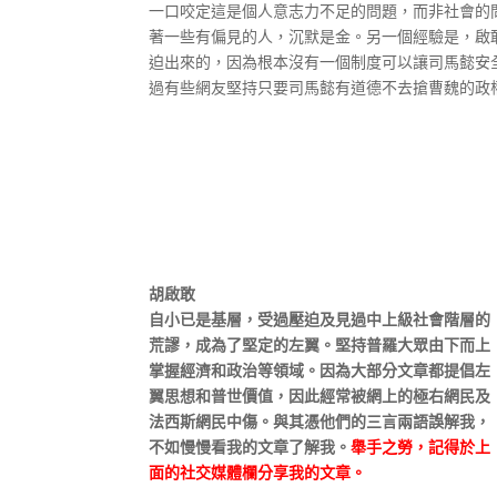
一口咬定這是個人意志力不足的問題，而非社會的
著一些有偏見的人，沉默是金。另一個經驗是，啟
迫出來的，因為根本沒有一個制度可以讓司馬懿安
過有些網友堅持只要司馬懿有道德不去搶曹魏的政權，
胡啟敢
自小已是基層，受過壓迫及見過中上級社會階層的
荒謬，成為了堅定的左翼。堅持普羅大眾由下而上
掌握經濟和政治等領域。因為大部分文章都提倡左
翼思想和普世價值，因此經常被網上的極右網民及
法西斯網民中傷。與其憑他們的三言兩語誤解我，
不如慢慢看我的文章了解我。
舉手之勞，記得於上
面的社交媒體欄分享我的文章。