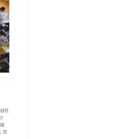
猥自枉
沙
 誠
；但