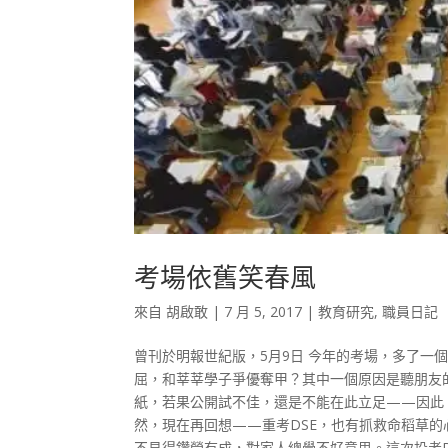
考場依舊笑春風
來自
胡啟敢
|
7 月 5, 2017
|
教育研究
,
職員日記
曾刊於明報世紀版，5月9日 今年的考場，多了一
屈，和莘莘學子爭優奪甲？其中一個原因是聽朋友
紙，若果公開試不佳，還是不能在此立足——因此
然，現在再回想——重考DSE，也有抓救命稻草
不見得鑽營有成，對家人總覺不好意思。這次投考DS