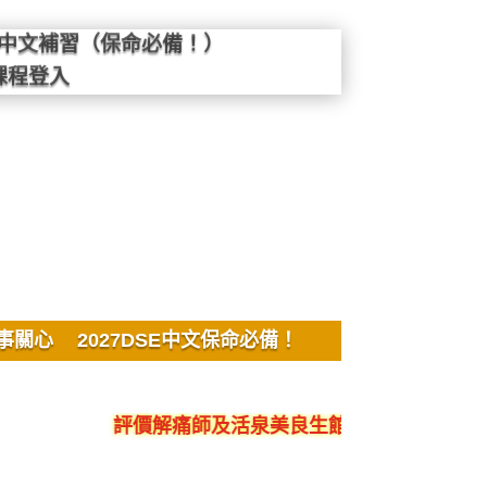
SE中文補習（保命必備！）
課程登入
事關心
2027DSE中文保命必備！
評價解痛師及活泉美良生館的不良銷售、呃人、騙局