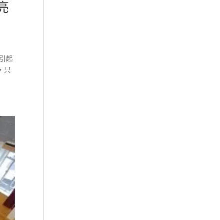
亮
引起
，只