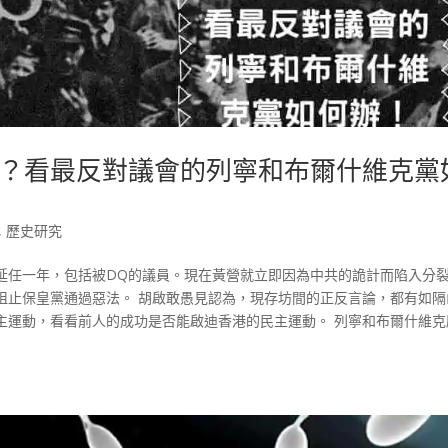
？看最反對議會的列寧和布爾什維克黨
,
歷史研究
延任一年，包括被DQ的議員。現在黃營就立即因為中共的詭計而陷入分
阻止保皇黨通過惡法。 胡啟敢愚見認為，現存坊間的正反言論，都有如隔
主運動，看看前人的成功是否能啟迪香港的民主運動。 列寧和布爾什維克