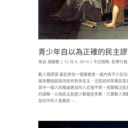
青少年自以為正確的民主謬
來自
胡啟敢
|
12 月 6, 2014
|
今日頭條
,
哲學行者
數人頭謬誤 最近參加一個讀書會，組內有不少反
施效顰說起政改如何有多民主、泛民如何背棄民意
其中一個人的推論更加叫人忍俊不禁。他聲稱泛民
的誤解，以為民主就是少數服從多數，只要數人頭
加佔中的人是暴民。...