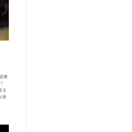
卻東
？
民主
以參