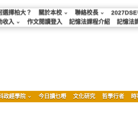
何選擇柏大？
關於本校
聯絡校長
2027D
動收入
作文閱讀登入
記憶法課程介紹
記憶法
科政經學院
今日讀乜嘢
文化研究
哲學行者
時