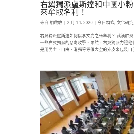
右翼獨派盧斯達和中國小粉
來牟取名利！
來自
胡啟敢
|
2 月 14, 2020
|
今日頭條
,
文化研究
右翼獨派盧斯達如何借李文亮之死牟利？ 武漢肺
一些右翼獨派的惡毒攻擊。果然，右翼獨派力證他
是用民主、自由、港獨等等假大空的外皮來包裝自己。