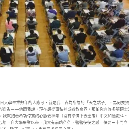
個自大學畢業數年的人應考，就是我。貴為所謂的「天之驕子」，為何要
的勸告——他跟我說，現在想從事私補或者教育界，那怕你有許多張碩士
，我就抱著希功倖賞的心態去裸考（沒有準備下去應考）中文和通識科。
的心態。自大學畢業以來，我大有前路茫茫，營營役役之感。快要三十而立
E，除了一試實力，也有尋求認同之感。...