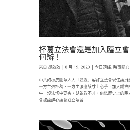
杯葛立法會還是加入臨立會
何辦！
來自
胡啟敢
|
8 月 19, 2020
|
今日頭條
,
時事關心
中共的橡皮圖章人大「通過」容許立法會現任議員
一方主張杯葛，一方主張應該寸土必爭，加入議會
牛，沒法切中要害。胡啟敢不才，借鑑歷史上的民
會被誣醉心議會或立法會...