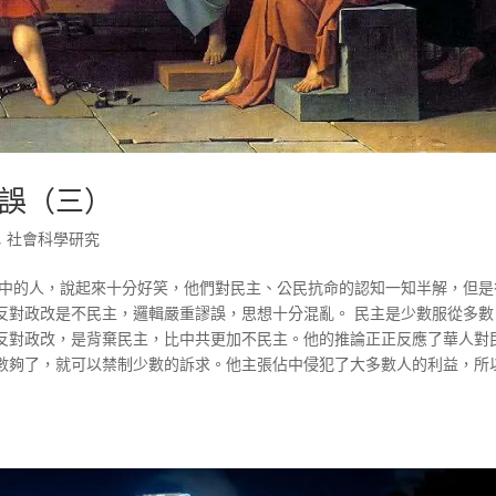
誤（三）
,
社會科學研究
佔中的人，說起來十分好笑，他們對民主、公民抗命的認知一知半解，但是
反對政改是不民主，邏輯嚴重謬誤，思想十分混亂。 民主是少數服從多數
反對政改，是背棄民主，比中共更加不民主。他的推論正正反應了華人對
數夠了，就可以禁制少數的訴求。他主張佔中侵犯了大多數人的利益，所