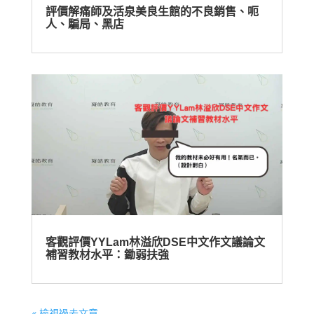
評價解痛師及活泉美良生館的不良銷售、呃
人、騙局、黑店
客觀評價YYLam林溢欣DSE中文作文議論文
補習教材水平：鋤弱扶強
« 檢視過去文章