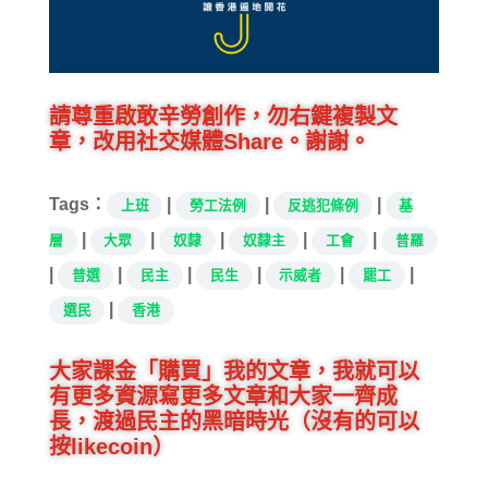
請尊重啟敢辛勞創作，勿右鍵複製文
章，改用社交媒體Share。謝謝。
Tags：
|
|
|
上班
勞工法例
反逃犯條例
基
|
|
|
|
|
層
大眾
奴隸
奴隸主
工會
普羅
|
|
|
|
|
|
普選
民主
民生
示威者
罷工
|
選民
香港
大家課金「購買」我的文章，我就可以
有更多資源寫更多文章和大家一齊成
長，渡過民主的黑暗時光（沒有的可以
按likecoin）