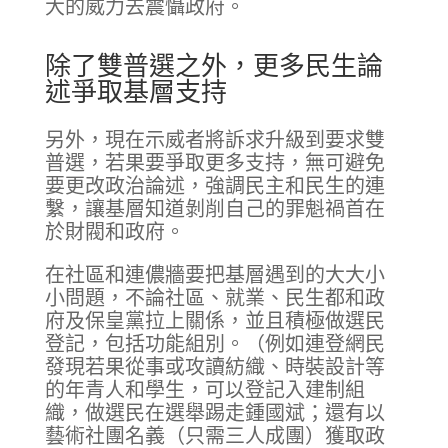
大的威力去震懾政府。
除了雙普選之外，更多民生論
述爭取基層支持
另外，現在示威者將訴求升級到要求雙
普選，若果要爭取更多支持，無可避免
要更改政治論述，強調民主和民生的連
繫，讓基層知道剝削自己的罪魁禍首在
於財閥和政府。
在社區和連儂牆要把基層遇到的大大小
小問題，不論社區、就業、民生都和政
府及保皇黨拉上關係，並且積極做選民
登記，包括功能組別。（例如連登網民
發現若果從事或攻讀紡織、時裝設計等
的年青人和學生，可以登記入建制組
織，做選民在選舉踢走鍾國斌；還有以
藝術社團名義（只需三人成團）獲取政