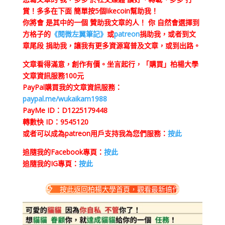
賞！多多在下面 簡單按5個likecoin幫助我！
你將會 是其中的一個 贊助我文章的人！ 你 自然會選擇到
方格子的
《閱微左翼筆記》
或
patreon
捐助我，或者到文
章尾段 捐助我，讓我有更多資源寫普及文章，或到出路。
文章看得滿意，創作有價。坐言起行，「購買」柏楊大學
文章資訊服務100元
PayPal購買我的文章資訊服務：
paypal.me/wukaikam1988
PayMe ID：D1225179448
轉數快 ID：9545120
或者可以成為patreon用戶支持我為您們服務：
按此
追隨我的Facebook專頁：
按此
追隨我的IG專頁：
按此
按此返回柏楊大學首頁，觀看最新搞作