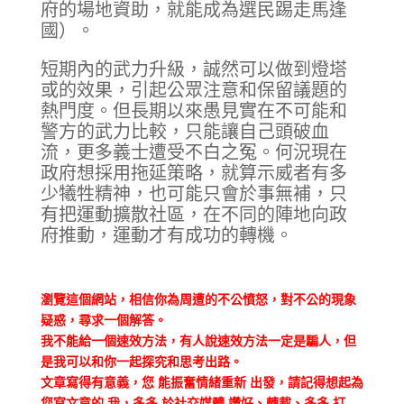
府的場地資助，就能成為選民踢走馬逢
國）。
短期內的武力升級，誠然可以做到燈塔
或的效果，引起公眾注意和保留議題的
熱門度。但長期以來愚見實在不可能和
警方的武力比較，只能讓自己頭破血
流，更多義士遭受不白之冤。何況現在
政府想採用拖延策略，就算示威者有多
少犧牲精神，也可能只會於事無補，只
有把運動擴散社區，在不同的陣地向政
府推動，運動才有成功的轉機。
瀏覽這個網站，相信你為周遭的不公憤怒，對不公的現象
疑惑，尋求一個解答。
我不能給一個速效方法，有人說速效方法一定是騙人，但
是我可以和你一起探究和思考出路。
文章寫得有意義，您 能振奮情緒重新 出發，請記得想起為
您寫文章的 我，多多 於社交媒體 讚好、轉載、多多 打