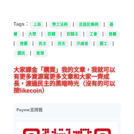
在
載
入...
Tags：
|
|
|
上班
勞工法例
反逃犯條例
基
|
|
|
|
|
層
大眾
奴隸
奴隸主
工會
普羅
|
|
|
|
|
|
普選
民主
民生
示威者
罷工
|
選民
香港
大家課金「購買」我的文章，我就可以
有更多資源寫更多文章和大家一齊成
長，渡過民主的黑暗時光（沒有的可以
按likecoin）
Payme支持我