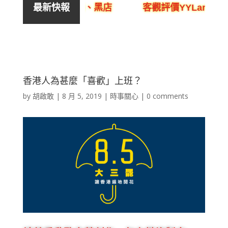
、呃人、騙局、黑店
客觀評價YYLam林溢欣DS
最新快報
香港人為甚麼「喜歡」上班？
by
胡啟敢
|
8 月 5, 2019
|
時事關心
|
0 comments