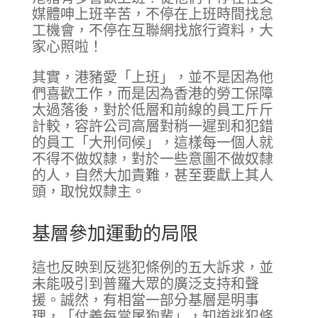
媒體呻上班辛苦，不停在上班時間找怠
工機會，不停在互聯網找旅行資料，大
家心照啦！
其實，港豬愛「上班」，並不是因為他
們喜歡工作，而是因為香港的勞工保障
太過落後，對於低層和前線的員工斤斤
計較，容許公司高層對稍一遲到和犯錯
的員工「大刑伺候」，這樣每一個人就
不得不做奴隸，對於一些意圖不做奴隸
的人，自然大加責難，甚至要獻上其人
頭，取悅奴隸主。
基層參加運動的局限
這也反映到反逃犯條例的五大訴求，並
未能吸引到普羅大眾的廣泛支持和聲
援。誠然，有相當一部分基層是明事
理，「仗義每當屠狗輩」，知道逃犯條