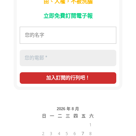
由、人權，不被洗腦
立即免費訂閱電子報
2026 年 8 月
日
一
二
三
四
五
六
1
2
3
4
5
6
7
8