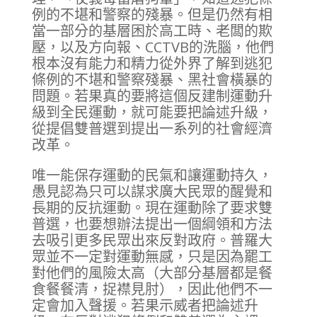
例的不堪和警察的殘暴。但是仍然有相
當一部分的基層困於高工時、老闆的欺
壓，以及方向報、CCTVB的洗腦，他們
根本沒有能力和精力從外界了解到逃犯
條例的不堪和警察殘暴、黑社會橫暴的
問題。若果真的要將這個反建制運動升
級到全民運動，就可能要把論述升級，
從提倡雙普選到提出一系列的社會經濟
改革。
唯一能保存運動的民氣和讓運動持久，
愚見認為只可以謀求廣大民眾的醒覺和
長期的反抗運動。現在運動除了要求雙
普選，也要想辦法提出一個綱領和方法
去吸引更多民眾出來反對政府。普羅大
眾並不一定對運動無感，只是因為罷工
對他們的風險太高（大部分基層都是餐
食餐餐清，捉襟見肘），因此他們不一
定會加入聲援。若果示威者把論述升