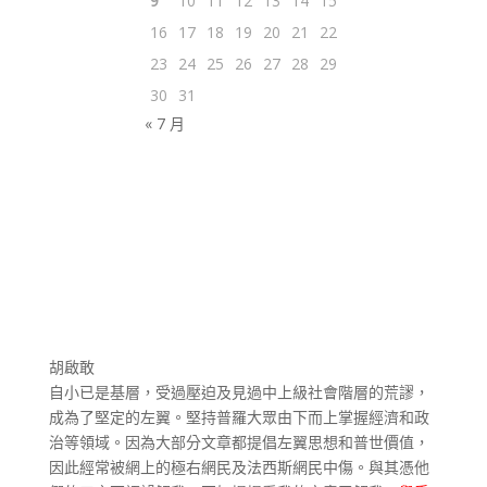
9
10
11
12
13
14
15
16
17
18
19
20
21
22
23
24
25
26
27
28
29
30
31
« 7 月
胡啟敢
自小已是基層，受過壓迫及見過中上級社會階層的荒謬，
成為了堅定的左翼。堅持普羅大眾由下而上掌握經濟和政
治等領域。因為大部分文章都提倡左翼思想和普世價值，
因此經常被網上的極右網民及法西斯網民中傷。與其憑他