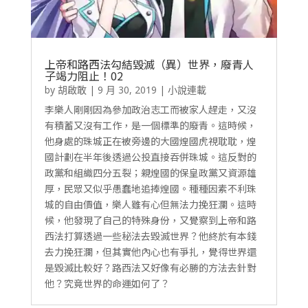
上帝和路西法勾結毀滅（異）世界，廢青人
子竭力阻止！02
by
胡啟敢
|
9 月 30, 2019
|
小說連載
李樂人剛剛因為參加政治志工而被家人趕走，又沒
有積蓄又沒有工作，是一個標準的廢青。這時候，
他身處的珠城正在被旁邊的大國煌國虎視耽耽，煌
國計劃在半年後透過公投直接吞併珠城。這反對的
政黨和組織四分五裂；親煌國的保皇政黨又資源雄
厚，民眾又似乎愚蠢地追捧煌國。種種因素不利珠
城的自由價值，樂人雖有心但無法力挽狂瀾。這時
候，他發現了自己的特殊身份，又覺察到上帝和路
西法打算透過一些秘法去毀滅世界？他終於有本錢
去力挽狂瀾，但其實他內心也有爭扎，覺得世界還
是毀滅比較好？路西法又好像有必勝的方法去針對
他？究竟世界的命運如何了？