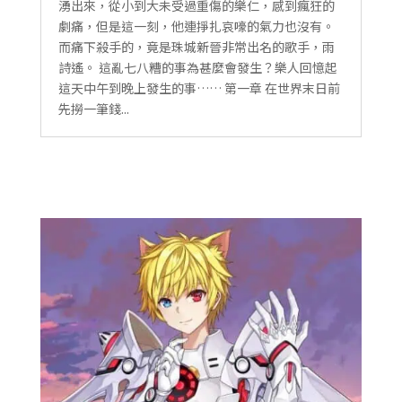
湧出來，從小到大未受過重傷的樂仁，感到瘋狂的
劇痛，但是這一刻，他連掙扎哀嚎的氣力也沒有。
而痛下殺手的，竟是珠城新晉非常出名的歌手，雨
詩遙。 這亂七八糟的事為甚麼會發生？樂人回憶起
這天中午到晚上發生的事…… 第一章 在世界末日前
先撈一筆錢...