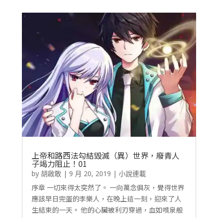
上帝和路西法勾結毀滅（異）世界，廢青人
子竭力阻止！01
by
胡啟敢
|
9 月 20, 2019
|
小說連載
序章 一切來得太突然了。 一向萬念俱灰，覺得世界
應該早日完蛋的李樂人，在晚上這一刻，迎來了人
生結束的一天。 他的心臟被利刃穿過，血如噴泉般