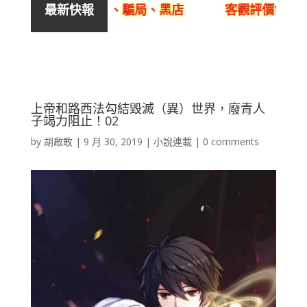
銷售、呃人、騙局、黑店
客觀評價YYLam林溢
最新快報
上帝和路西法勾結毀滅（異）世界，廢青人
子竭力阻止！02
by
胡啟敢
|
9 月 30, 2019
|
小說連載
|
0 comments