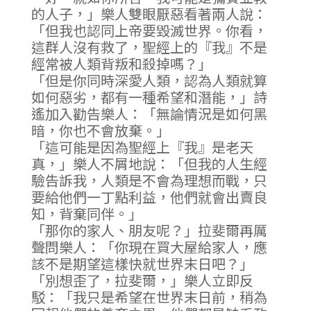
的人子，」樂人雙眼厭惡看著兩人說：
「但我也認同上帝要毀滅世界。你看，
這群人沒有救了，聖經上的『我』不是
經常被人類背叛和殺掉嗎？」
「但是你同時深愛人類，認為人類就算
如何惡劣，都有一種希望和潛能，」詩
遙加入勸告樂人：「無論情況是如何黑
暗，你也不會放棄。」
「這可能是因為聖經上『我』是老天
真，」樂人不屑地說：「但我的人生經
驗告訴我，人類是不會為理想而戰，只
要給他們一丁點利益，他們就會出賣良
知，背棄同伴。」
「那你的家人、朋友呢？」拉斐爾再厲
聲問樂人：「你現在買大屋給家人，應
該不是期望這樣快就世界末日吧？」
「別想歪了，拉斐爾，」樂人立即反
駁：「我只是希望在世界末日前，稍為