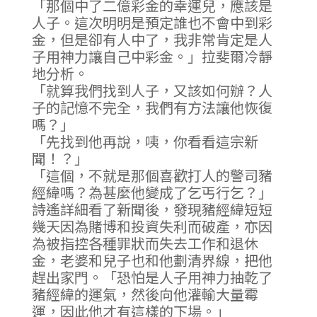
「那個中了二億彩金的幸運兒，應該是
人子。這次明明是預定誰也不會中到彩
金，但是卻有人中了，我非常肯定是人
子用神力讓自己中彩金。」拉斐爾冷靜
地分析。
「就算我們找到人子，又該如何辦？人
子的記憶不完全，我們有方法讓他恢復
嗎？」
「先找到他再說，咦，你看看這宗新
聞！？」
「這個，不就是那個喜歡打人的警司豬
經緯嗎？為甚麼他變成了乞丐行乞？」
詩遙詳細看了新聞後，發現豬經緯短短
幾天因為賭博和投資失利而破產，亦因
為被指控各種罪狀而失去工作和退休
金，老婆和兒子也和他劃清界線，把他
趕出家門。「恐怕是人子用神力抽乾了
豬經緯的運氣，然後向他灌輸大量霉
運，因此他才有這樣的下場。」