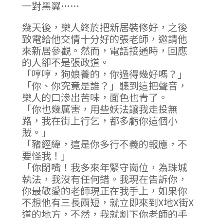
一對黑翼……
幾天後，樂人終於把新居裝修好，之後
致電給他交情十分好的張老師，邀請他
來新居參觀。然而，電話接通時，回應
的人卻不是張政道。
「哼哼，狗娘養的，你過得幾好嗎？」
「你、你究竟是誰？」聽到這把聲音，
樂人的口滲出苦味，面色也青了。
「你也幾厲害，用些妖法讓我走投無
路，我在街上行乞，都多虧你這個小
賊。」
「豬經緯，這是你多行不義的報應，不
要怪我！」
「你閉嘴！我多來年緊守崗位，為珠城
執法，我沒有任何錯。我現在告訴你，
你最敬愛的老師現正在我手上，如果你
不想他有三長兩短，就立即來到X地X街X
道的地方，不然，我就割下你老師的手