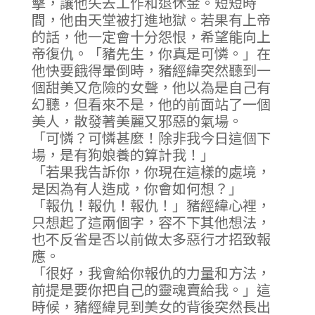
擊，讓他失去工作和退休金。短短時
間，他由天堂被打進地獄。若果有上帝
的話，他一定會十分怨恨，希望能向上
帝復仇。「豬先生，你真是可憐。」在
他快要餓得暈倒時，豬經緯突然聽到一
個甜美又危險的女聲，他以為是自己有
幻聽，但看來不是，他的前面站了一個
美人，散發著美麗又邪惡的氣場。
「可憐？可憐甚麼！除非我今日這個下
場，是有狗娘養的算計我！」
「若果我告訴你，你現在這樣的處境，
是因為有人造成，你會如何想？」
「報仇！報仇！報仇！」豬經緯心裡，
只想起了這兩個字，容不下其他想法，
也不反省是否以前做太多惡行才招致報
應。
「很好，我會給你報仇的力量和方法，
前提是要你把自己的靈魂賣給我。」這
時候，豬經緯見到美女的背後突然長出