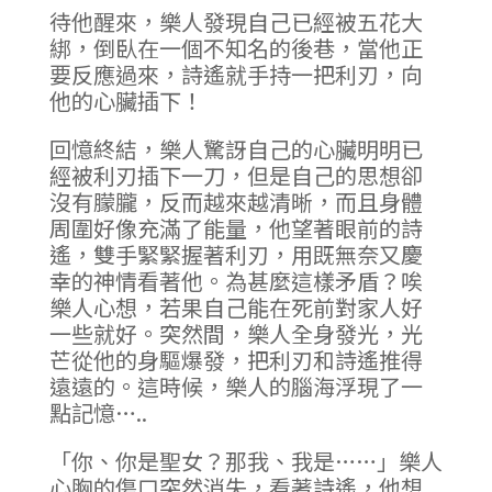
待他醒來，樂人發現自己已經被五花大
綁，倒臥在一個不知名的後巷，當他正
要反應過來，詩遙就手持一把利刃，向
他的心臟插下！
回憶終結，樂人驚訝自己的心臟明明已
經被利刃插下一刀，但是自己的思想卻
沒有朦朧，反而越來越清晰，而且身體
周圍好像充滿了能量，他望著眼前的詩
遙，雙手緊緊握著利刃，用既無奈又慶
幸的神情看著他。為甚麼這樣矛盾？唉
樂人心想，若果自己能在死前對家人好
一些就好。突然間，樂人全身發光，光
芒從他的身驅爆發，把利刃和詩遙推得
遠遠的。這時候，樂人的腦海浮現了一
點記憶…..
「你、你是聖女？那我、我是……」樂人
心胸的傷口突然消失，看著詩遙，他想