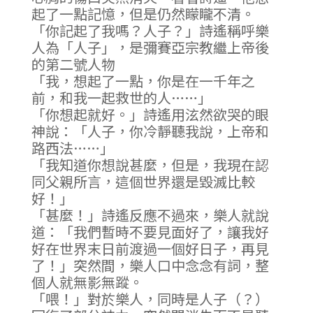
起了一點記憶，但是仍然矇矓不清。
「你記起了我嗎？人子？」詩遙稱呼樂
人為「人子」，是彌賽亞宗教繼上帝後
的第二號人物
「我，想起了一點，你是在一千年之
前，和我一起救世的人……」
「你想起就好。」詩遙用泫然欲哭的眼
神說：「人子，你冷靜聽我說，上帝和
路西法……」
「我知道你想說甚麼，但是，我現在認
同父親所言，這個世界還是毀滅比較
好！」
「甚麼！」詩遙反應不過來，樂人就說
道：「我們暫時不要見面好了，讓我好
好在世界末日前渡過一個好日子，再見
了！」突然間，樂人口中念念有詞，整
個人就無影無蹤。
「喂！」對於樂人，同時是人子（？）