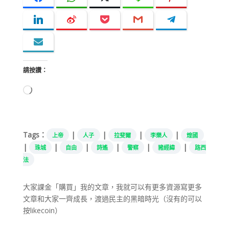
請按讚：
正
在
載
入...
Tags：
|
|
|
|
上帝
人子
拉斐爾
李樂人
煌國
|
|
|
|
|
|
珠城
自由
詩遙
警察
豬經緯
路西
法
大家課金「購買」我的文章，我就可以有更多資源寫更多
文章和大家一齊成長，渡過民主的黑暗時光（沒有的可以
按likecoin）