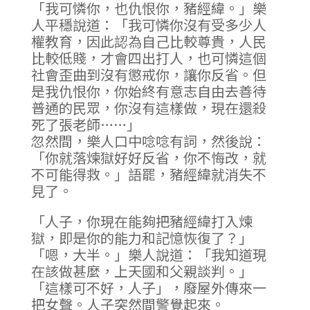
「我可憐你，也仇恨你，豬經緯。」樂
人平穩說道：「我可憐你沒有受多少人
權教育，因此認為自己比較尊貴，人民
比較低賤，才會四出打人，也可憐這個
社會歪曲到沒有懲戒你，讓你反省。但
是我仇恨你，你始終有意志自由去善待
普通的民眾，你沒有這樣做，現在還殺
死了張老師……」
忽然間，樂人口中唸唸有詞，然後說：
「你就落煉獄好好反省，你不悔改，就
不可能得救。」語罷，豬經緯就消失不
見了。
「人子，你現在能夠把豬經緯打入煉
獄，即是你的能力和記憶恢復了？」
「嗯，大半。」樂人說道：「我知道現
在該做甚麼，上天國和父親談判。」
「這樣可不好，人子」，廢屋外傳來一
把女聲。人子突然間警覺起來。