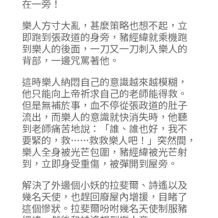
在一旁！
樂人方寸大亂，甚麼策略也想不起，立
即跑到張政道的身旁，豬經緯就乘機跑
到樂人的後面，一刀又一刀刺入樂人的
背部，一邊咒罵著他。
這時樂人納悶自己的意識越來越模糊，
他只能向上帝祈求自己的老師能得救。
但是無補於事，血不停從張政道的肚子
流出，而樂人的意識就快消失時，他聽
到老師痛苦地說：「誰、誰也好，我不
要緊的，救……救救樂人吧！」突然間，
樂人全身被光芒包圍，豬經緯被光芒射
到，立即身受重傷，被彈開到屋旁。
解決了外邊個小妖的拉斐爾、詩遙以及
幾名天使，也趕回廢屋內增援，目睹了
這個慘狀。拉斐爾吩咐幾名天使制服豬