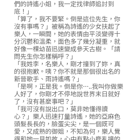
們的詩遙小姐，我一定找律師追討到
底！」
「算了，我不要緊。倒是這位先生，你
沒有事嗎？」被稱為詩遙的少女扶起了
樂人，一瞬間，她的表情由平淡變得十
分沉鬱和溫柔，面色多了幾分凝重，就
好像一棵幼苗迅速變成參天古樹。「請
問先生你怎樣稱呼？」
「我姓李，名樂人，剛才撞到了妳，真
的很抱歉。咦？你不就是那個很出名的
新晉歌手、雨詩遙嗎？」
「是啊，正是我。倒是你…..我叫你做樂
人好了，你剛才不停地說世界末日就好
了，沒有甚麼事吧？」
「我可沒有說出口，莫非她懂得讀
心？」樂人迅速打量詩遙，她的亞麻色
頭髮長長的，臉蛋尖尖，是一個既可
愛，又成熟的御姐，不知為何，樂人覺
得和她一見如故，心中有點小鹿亂撞的