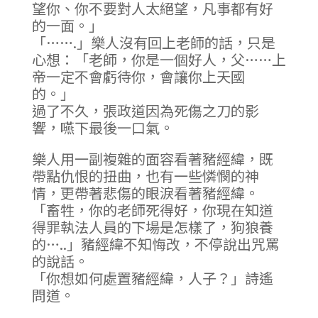
望你、你不要對人太絕望，凡事都有好
的一面。」
「…….」樂人沒有回上老師的話，只是
心想：「老師，你是一個好人，父……上
帝一定不會虧待你，會讓你上天國
的。」
過了不久，張政道因為死傷之刀的影
響，嚥下最後一口氣。
樂人用一副複雜的面容看著豬經緯，既
帶點仇恨的扭曲，也有一些憐憫的神
情，更帶著悲傷的眼淚看著豬經緯。
「畜牲，你的老師死得好，你現在知道
得罪執法人員的下場是怎樣了，狗狼養
的…..」豬經緯不知悔改，不停說出咒罵
的說話。
「你想如何處置豬經緯，人子？」詩遙
問道。