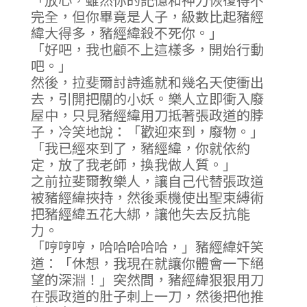
完全，但你畢竟是人子，級數比起豬經
緯大得多，豬經緯殺不死你。」
「好吧，我也顧不上這樣多，開始行動
吧。」
然後，拉斐爾討詩遙就和幾名天使衝出
去，引開把關的小妖。樂人立即衝入廢
屋中，只見豬經緯用刀抵著張政道的脖
子，冷笑地說：「歡迎來到，廢物。」
「我已經來到了，豬經緯，你就依約
定，放了我老師，換我做人質。」
之前拉斐爾教樂人，讓自己代替張政道
被豬經緯挾持，然後乘機使出聖束縛術
把豬經緯五花大綁，讓他失去反抗能
力。
「哼哼哼，哈哈哈哈哈，」豬經緯奸笑
道：「休想，我現在就讓你體會一下絕
望的深淵！」突然間，豬經緯狠狠用刀
在張政道的肚子刺上一刀，然後把他推