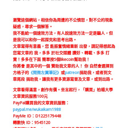
瀏覽這個網站，相信你為周遭的不公憤怒，對不公的現象
疑惑，尋求一個解答。
我不能給一個速效方法，有人說速效方法一定是騙人，但
是我可以和你一起探究和思考出路。
文章寫得有意義，您 能振奮情緒重新 出發，請記得想起為
您寫文章的 我，多多 於社交媒體 讚好、轉載、多多 打
賞！多多在下面 簡單按5個likecoin幫助我！
你將會 是其中的一個 贊助我文章的人！ 你 自然會選擇到
方格子的
《閱微左翼筆記》
或
patreon
捐助我，或者到文
章尾段 捐助我，讓我有更多資源寫普及文章，或到出路。
文章看得滿意，創作有價。坐言起行，「購買」柏楊大學
文章資訊服務100元
PayPal購買我的文章資訊服務：
paypal.me/wukaikam1988
PayMe ID：D1225179448
轉數快 ID：9545120