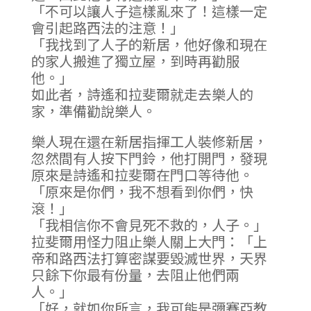
「不可以讓人子這樣亂來了！這樣一定
會引起路西法的注意！」
「我找到了人子的新居，他好像和現在
的家人搬進了獨立屋，到時再勸服
他。」
如此者，詩遙和拉斐爾就走去樂人的
家，準備勸說樂人。
樂人現在還在新居指揮工人裝修新居，
忽然間有人按下門鈴，他打開門，發現
原來是詩遙和拉斐爾在門口等待他。
「原來是你們，我不想看到你們，快
滾！」
「我相信你不會見死不救的，人子。」
拉斐爾用怪力阻止樂人關上大門：「上
帝和路西法打算密謀要毀滅世界，天界
只餘下你最有份量，去阻止他們兩
人。」
「好，就如你所言，我可能是彌賽亞教