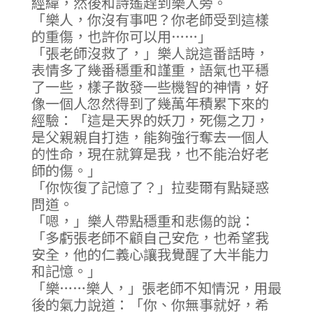
經緯，然後和詩遙趕到樂人旁。
「樂人，你沒有事吧？你老師受到這樣
的重傷，也許你可以用……」
「張老師沒救了，」樂人說這番話時，
表情多了幾番穩重和謹重，語氣也平穩
了一些，樣子散發一些機智的神情，好
像一個人忽然得到了幾萬年積累下來的
經驗：「這是天界的妖刀，死傷之刀，
是父親親自打造，能夠強行奪去一個人
的性命，現在就算是我，也不能治好老
師的傷。」
「你恢復了記憶了？」拉斐爾有點疑惑
問道。
「嗯，」樂人帶點穩重和悲傷的說：
「多虧張老師不顧自己安危，也希望我
安全，他的仁義心讓我覺醒了大半能力
和記憶。」
「樂……樂人，」張老師不知情況，用最
後的氣力說道：「你、你無事就好，希